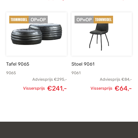
Oorspronkelijke
Huidige
prijs was:
prijs is:
€449,-.
€349,-.
Tafel 9065
Stoel 9061
9065
9061
Adviesprijs
€
295,-
Adviesprijs
€
84,-
€
241,-
€
64,-
Vissersprijs
Vissersprijs
Oorspronkelijke
Huidige
Oorspronkelijke
H
prijs was:
prijs is:
prijs was:
p
€295,-.
€241,-.
€84,-.