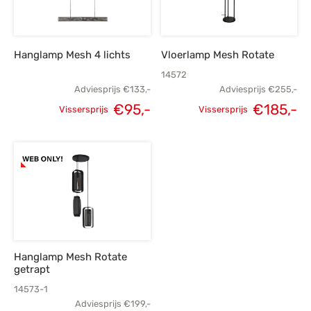
Hanglamp Mesh 4 lichts
Vloerlamp Mesh Rotate
14572
Adviesprijs
€
133,-
Adviesprijs
€
255,-
€
95,-
€
185,-
Vissersprijs
Vissersprijs
Oorspronkelijke
Huidige
Oorspronkelijke
H
prijs was:
prijs is:
prijs was:
p
€133,-.
€95,-.
€255,-.
€
Hanglamp Mesh Rotate
getrapt
14573-1
Adviesprijs
€
199,-