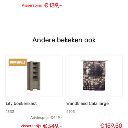
€
139,-
Vissersprijs
Oorspronkelijke
Huidige
prijs was:
prijs is:
€199,-.
€139,-.
Andere bekeken ook
Lily boekenkast
Wandkleed Cala large
1333
6105
Adviesprijs
€
449,-
€
159,50
€
349,-
Vissersprijs