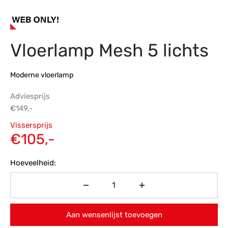
s
amerbank
eubelen
table
planken
en Toonmodellen
bekleding
dex PVC
et- en montageservice
Vloerlamp Mesh 5 lichts
programma’s
nmeubelen
ichting toonmodel
ett PVC
chting
Moderne vloerlamp
ratie
Adviesprijs
€
149,-
modellen
Oorspronkelijke
Vissersprijs
prijs was:
Huidige
€
105,-
€149,-.
prijs is:
Hoeveelheid:
€105,-.
Aan wensenlijst toevoegen