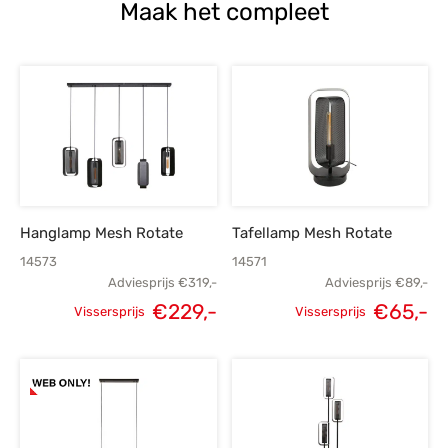
Maak het compleet
Hanglamp Mesh Rotate
Tafellamp Mesh Rotate
14573
14571
Adviesprijs
€
319,-
Adviesprijs
€
89,-
€
229,-
€
65,-
Vissersprijs
Vissersprijs
Oorspronkelijke
Huidige
Oorspronkelijke
H
prijs was:
prijs is:
prijs was:
p
€319,-.
€229,-.
€89,-.