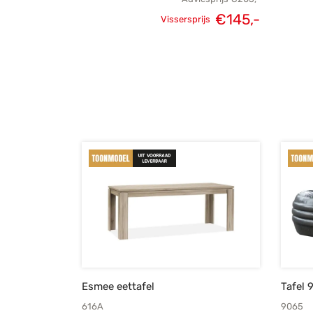
€
145,-
Vissersprijs
Oorspronkelijke
Huidige
prijs was:
prijs is:
€205,-.
€145,-.
Esmee eettafel
Tafel 
616A
9065