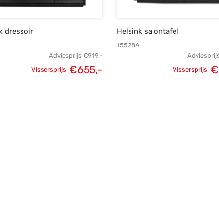
k dressoir
Helsink salontafel
15528A
Adviesprijs
€
919,-
Adviesprij
€
655,-
€
Vissersprijs
Vissersprijs
Oorspronkelijke
Huidige
Oorspronk
prijs was:
prijs is:
prij
€919,-.
€655,-.
€