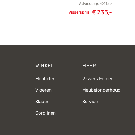
Adviesprijs
€
415,-
€
235,-
Vissersprijs
Oorspronkelijke
Huidige
prijs was:
prijs is:
€415,-.
€235,-.
WINKEL
MEER
Meubelen
Vissers Folder
Vloeren
Meubelonderhoud
Slapen
Service
Gordijnen