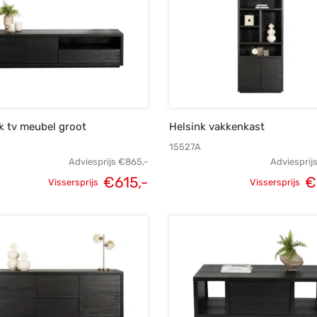
k tv meubel groot
Helsink vakkenkast
15527A
Adviesprijs
€
865,-
Adviesprij
€
615,-
€
Vissersprijs
Vissersprijs
e
Oorspronkelijke
Huidige
Oorspronk
:
prijs was:
prijs is:
prij
.
€865,-.
€615,-.
€