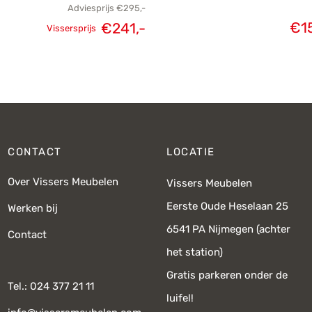
Adviesprijs
€
295,-
€
1
€
241,-
Vissersprijs
Oorspronkelijke
Huidige
prijs was:
prijs is:
€295,-.
€241,-.
CONTACT
LOCATIE
Over Vissers Meubelen
Vissers Meubelen
Eerste Oude Heselaan 25
Werken bij
6541 PA Nijmegen (achter
Contact
het station)
Gratis parkeren onder de
Tel.: 024 377 21 11
luifel!