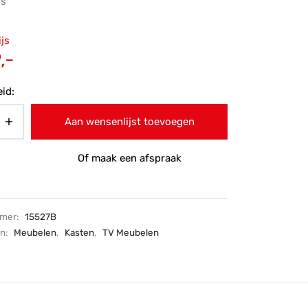
js
ronkelijke
ijs
 was:
Huidige
,-
-.
prijs is:
id:
€499,-.
Aan wensenlijst toevoegen
Of maak een afspraak
mmer:
15527B
ën:
Meubelen
,
Kasten
,
TV Meubelen