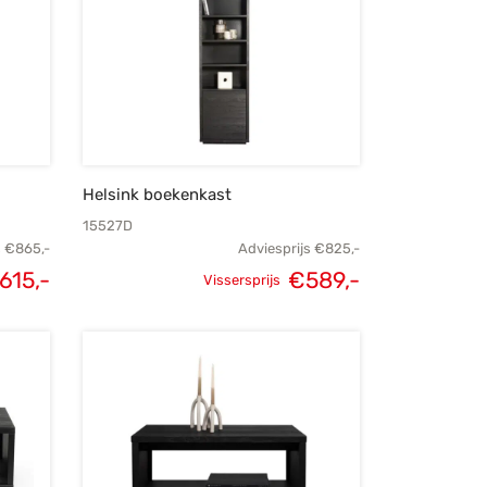
Helsink boekenkast
15527D
s
€
865,-
Adviesprijs
€
825,-
615,-
€
589,-
Vissersprijs
elijke
Huidige
Oorspronkelijke
Huidige
s was:
prijs is:
prijs was:
prijs is:
865,-.
€615,-.
€825,-.
€589,-.