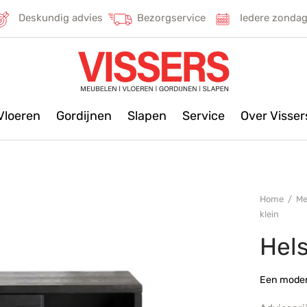
Deskundig advies
Bezorgservice
Iedere zonda
Vloeren
Gordijnen
Slapen
Service
Over Visse
Home
/
Me
klein
Hels
Een modern