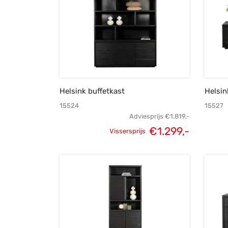
Helsink buffetkast
Helsin
15524
15527
Adviesprijs
€
1.819,-
€
1.299,-
Vissersprijs
Oorspronkelijke
Huidig
prijs was:
prijs is
€1.819,-.
€1.299,-