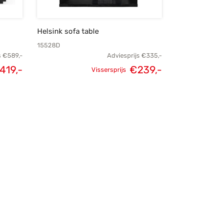
Helsink sofa table
15528D
s
€
589,-
Adviesprijs
€
335,-
419,-
€
239,-
Vissersprijs
elijke
Huidige
Oorspronkelijke
Huidige
s was:
prijs is:
prijs was:
prijs is:
589,-.
€419,-.
€335,-.
€239,-.