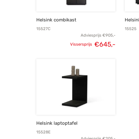
Helsink combikast
Helsin
15527C
15525
Adviesprijs
€
905,-
€
645,-
Vissersprijs
Oorspronkelijke
Huidige
prijs was:
prijs is:
€905,-.
€645,-.
Helsink laptoptafel
15528E
Adviesprijs
€
205,-