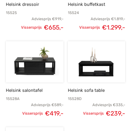
Helsink dressoir
Helsink buffetkast
15525
15524
Adviesprijs
€
919,-
Adviesprijs
€
1.819,-
€
655,-
€
1.299,-
Vissersprijs
Vissersprijs
Oorspronkelijke
Huidige
Oorspronkelijke
H
prijs was:
prijs is:
prijs was:
€919,-.
€655,-.
€1.819,-.
€1
Helsink salontafel
Helsink sofa table
15528A
15528D
Adviesprijs
€
589,-
Adviesprijs
€
335,-
€
419,-
€
239,-
Vissersprijs
Vissersprijs
Oorspronkelijke
Huidige
Oorspronkelijke
H
prijs was:
prijs is:
prijs was:
p