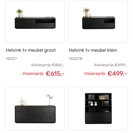
prijs was:
prijs is:
prijs was:
p
€905,-.
€645,-.
€825,-.
€
Helsink tv meubel groot
Helsink tv meubel klein
15527
15527B
Adviesprijs
€
865,-
Adviesprijs
€
699,-
€
615,-
€
499,-
Vissersprijs
Vissersprijs
Oorspronkelijke
Huidige
Oorspronkelijke
H
prijs was:
prijs is:
prijs was:
p
€865,-.
€615,-.
€699,-.
€