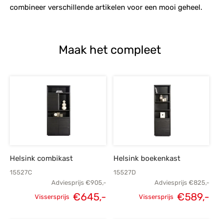
combineer verschillende artikelen voor een mooi geheel.
Maak het compleet
Helsink combikast
Helsink boekenkast
15527C
15527D
Adviesprijs
€
905,-
Adviesprijs
€
825,-
€
645,-
€
589,-
Vissersprijs
Vissersprijs
Oorspronkelijke
Huidige
Oorspronkelijke
H