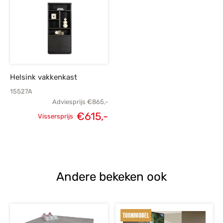
€589,-.
€419,-.
€335,-.
€
Helsink vakkenkast
15527A
Adviesprijs
€
865,-
€
615,-
Vissersprijs
Oorspronkelijke
Huidige
prijs was:
prijs is:
€865,-.
€615,-.
Andere bekeken ook