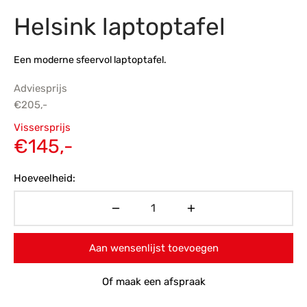
Helsink laptoptafel
s
amerbank
eubelen
table
planken
en Toonmodellen
bekleding
dex PVC
et- en montageservice
Een moderne sfeervol laptoptafel.
programma’s
nmeubelen
ichting toonmodel
ett PVC
Adviesprijs
chting
€
205,-
Oorspronkelijke
ratie
Vissersprijs
prijs was:
Huidige
€
145,-
modellen
€205,-.
prijs is:
Hoeveelheid:
€145,-.
Aan wensenlijst toevoegen
Of maak een afspraak