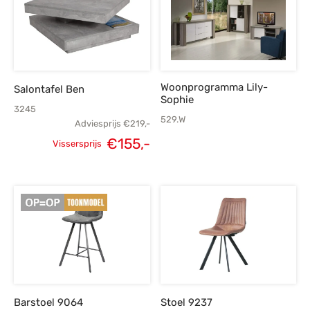
Woonprogramma Lily-
Salontafel Ben
Sophie
3245
529.W
Adviesprijs
€
219,-
€
155,-
Vissersprijs
Oorspronkelijke
Huidige
prijs was:
prijs is:
€219,-.
€155,-.
Barstoel 9064
Stoel 9237