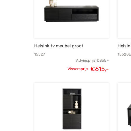
Helsink tv meubel groot
Helsin
15527
15528E
Adviesprijs
€
865,-
€
615,-
Vissersprijs
Oorspronkelijke
Huidige
prijs was:
prijs is:
€865,-.
€615,-.