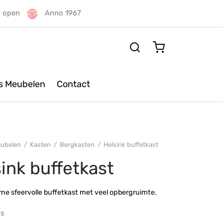
g open
Anno 1967
rs Meubelen
Contact
ubelen
/
Kasten
/
Bergkasten
/
Helsink buffetkast
ink buffetkast
e sfeervolle buffetkast met veel opbergruimte.
js