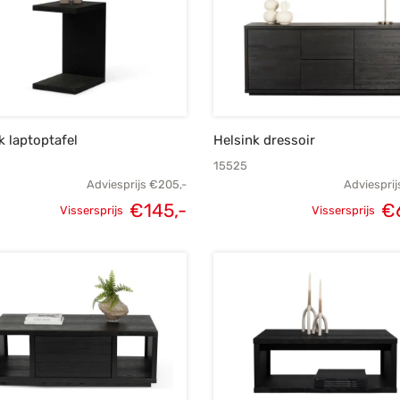
k laptoptafel
Helsink dressoir
15525
Adviesprijs
€
205,-
Adviesprij
€
145,-
€
Vissersprijs
Vissersprijs
Oorspronkelijke
Huidige
Oorspronke
prijs was:
prijs is:
prij
€205,-.
€145,-.
€