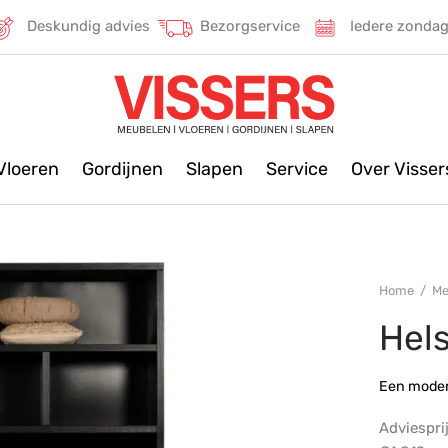
Deskundig advies
Bezorgservice
Iedere zonda
Vloeren
Gordijnen
Slapen
Service
Over Visse
Home
/
Me
Hels
Een modern
Adviespri