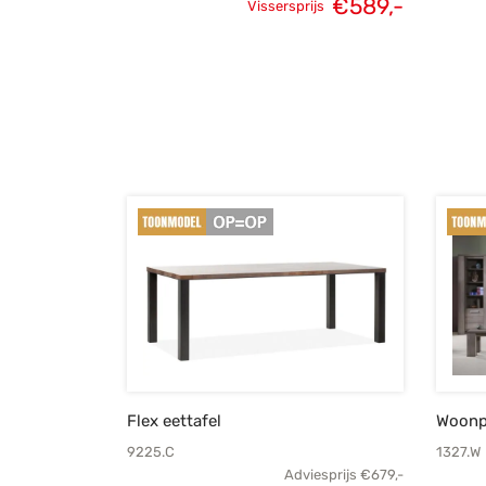
€
589,-
Vissersprijs
Oorspronkelijke
Huidige
prijs was:
prijs is:
€825,-.
€589,-.
Flex eettafel
Woonp
9225.C
1327.W
Adviesprijs
€
679,-