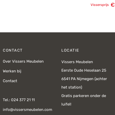
€
Vissersprijs
Oorspronk
prij
€
CONTACT
LOCATIE
Over Vissers Meubelen
Vissers Meubelen
Eerste Oude Heselaan 25
Werken bij
6541 PA Nijmegen (achter
Contact
het station)
Gratis parkeren onder de
Tel.: 024 377 21 11
luifel!
info@vissersmeubelen.com