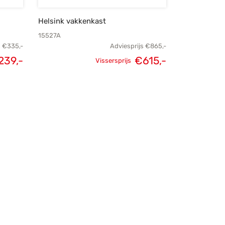
Helsink vakkenkast
15527A
s
€
335,-
Adviesprijs
€
865,-
239,-
€
615,-
Vissersprijs
elijke
Huidige
Oorspronkelijke
Huidige
s was:
prijs is:
prijs was:
prijs is:
35,-.
€239,-.
€865,-.
€615,-.