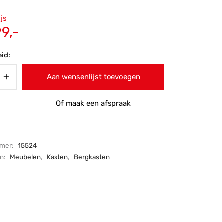
ronkelijke
ijs
 was:
Huidige
99,-
9,-.
prijs is:
id:
€1.299,-.
Aan wensenlijst toevoegen
Of maak een afspraak
mmer:
15524
ën:
Meubelen
,
Kasten
,
Bergkasten