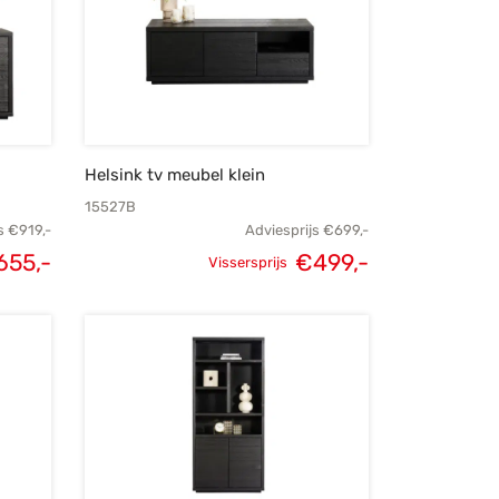
Helsink tv meubel klein
15527B
s
€
919,-
Adviesprijs
€
699,-
655,-
€
499,-
Vissersprijs
lijke
Huidige
Oorspronkelijke
Huidige
s was:
prijs is:
prijs was:
prijs is:
919,-.
€655,-.
€699,-.
€499,-.