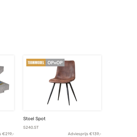
Stoel Spot
5240.ST
s
€
219,-
Adviesprijs
€
139,-