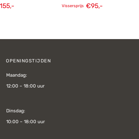
Oorspronkelijke
Huidige
155,-
€
95,-
Vissersprijs
elijke
Huidige
prijs was:
prijs is:
s was:
prijs is:
€139,-.
€95,-.
219,-.
€155,-.
OPENINGSTIJDEN
Maandag:
12:00 – 18:00 uur
Dinsdag:
10:00 – 18:00 uur