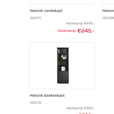
Helsink combikast
Helsin
15527C
15528
Adviesprijs
€
905,-
€
645,-
Vissersprijs
Oorspronkelijke
Huidige
prijs was:
prijs is:
€905,-.
€645,-.
Helsink boekenkast
15527D
Adviesprijs
€
825,-