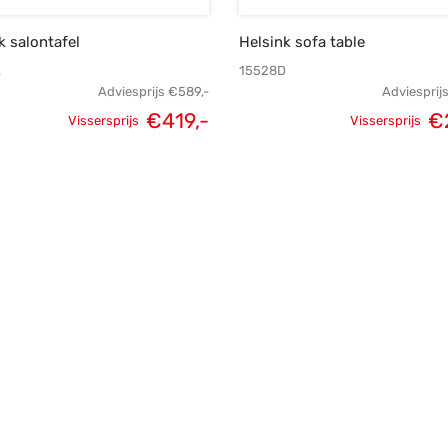
k salontafel
Helsink sofa table
A
15528D
Adviesprijs
€
589,-
Adviesprij
€
419,-
€
Vissersprijs
Vissersprijs
Oorspronkelijke
Huidige
Oorspronk
prijs was:
prijs is:
prij
€589,-.
€419,-.
€3