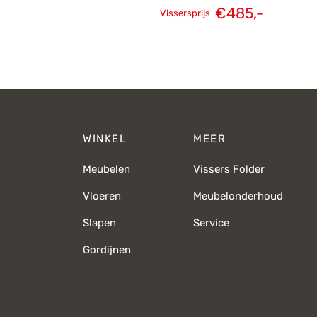
€
485,-
Vissersprijs
Oorspronkelijke
Huidige
prijs was:
prijs is:
€679,-.
€485,-.
WINKEL
MEER
Meubelen
Vissers Folder
Vloeren
Meubelonderhoud
Slapen
Service
Gordijnen