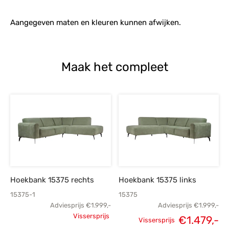
Aangegeven maten en kleuren kunnen afwijken.
Maak het compleet
Hoekbank 15375 rechts
Hoekbank 15375 links
15375-1
15375
Adviesprijs
€
1.999,-
Adviesprijs
€
1.999,-
Vissersprijs
Oorspronkelijke
Oorspronkelijke
H
€
1.479,-
Vissersprijs