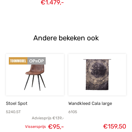
Huidige
€
1.479,-
prijs was:
prijs was:
prijs is:
€1.999,-.
€1.999,-.
€1
€1.479,-.
Andere bekeken ook
Stoel Spot
Wandkleed Cala large
5240.ST
6105
Adviesprijs
€
139,-
Oorspronkelijke
Huidige
€
159,50
€
95,-
Vissersprijs