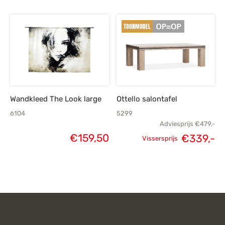
prijs was:
prijs is:
€139,-.
€95,-.
Wandkleed The Look large
Ottello salontafel
6104
5299
Adviesprijs
€
479,-
€
159,50
€
339,-
Vissersprijs
Oorspronkelijke
H
prijs was:
p
€479,-.
€