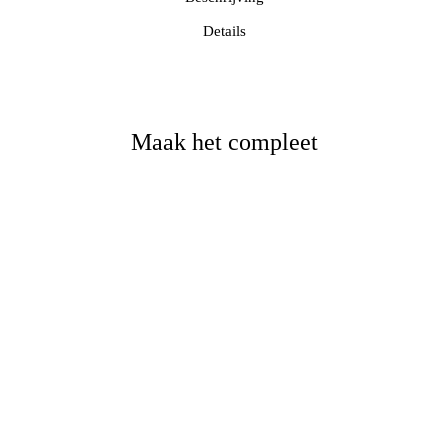
Details
Maak het compleet
Kent salontafel deens ovaal
Kent salontafel rechthoekig
€
419,-
€
409,-
Vanaf
Vanaf