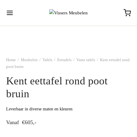
Home
/
Meubelen
/
Tafels
/
Eettafels
/
Vaste tafels
/
Kent eettafel rond
poot bruin
Kent eettafel rond poot
bruin
Leverbaar in diverse maten en kleuren
Vanaf
€
605,-