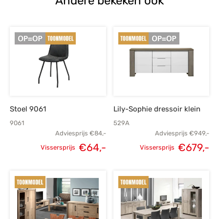
Andere bekeken ook
Stoel 9061
Lily-Sophie dressoir klein
9061
529A
Adviesprijs
€
84,-
Adviesprijs
€
949,-
€
64,-
€
679,-
Vissersprijs
Vissersprijs
Oorspronkelijke
Huidige
Oorspronkelijke
H
prijs was:
prijs is:
prijs was:
p
€84,-.
€64,-.
€949,-.
€