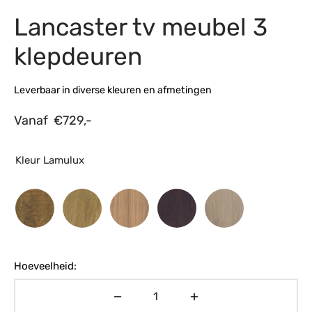
Lancaster tv meubel 3
s
amerbank
eubelen
table
planken
en Toonmodellen
bekleding
dex PVC
et- en montageservice
klepdeuren
programma’s
nmeubelen
ichting toonmodel
ett PVC
Leverbaar in diverse kleuren en afmetingen
chting
Vanaf
€
729,-
ratie
modellen
Kleur Lamulux
Hoeveelheid: