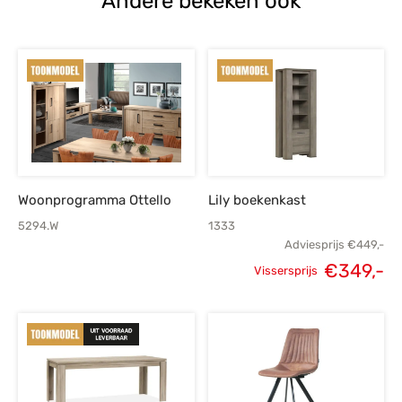
Andere bekeken ook
Woonprogramma Ottello
Lily boekenkast
5294.W
1333
Adviesprijs
€
449,-
€
349,-
Vissersprijs
Oorspronkelijke
H
prijs was:
p
€449,-.
€