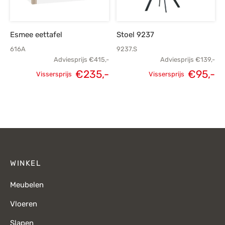
Esmee eettafel
Stoel 9237
616A
9237.S
Adviesprijs
€
415,-
Adviesprijs
€
139,-
Oorspronkelijke
H
€
235,-
€
95,-
Vissersprijs
Vissersprijs
Oorspronkelijke
Huidige
prijs was:
p
prijs was:
prijs is:
€139,-.
€415,-.
€235,-.
WINKEL
Meubelen
Vloeren
Slapen