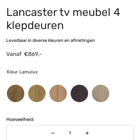
Lancaster tv meubel 4
s
amerbank
eubelen
table
planken
en Toonmodellen
bekleding
dex PVC
et- en montageservice
klepdeuren
programma’s
nmeubelen
ichting toonmodel
ett PVC
Leverbaar in diverse kleuren en afmetingen
chting
Vanaf
€
869,-
ratie
modellen
Kleur Lamulux
Hoeveelheid: