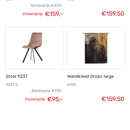
Adviesprijs
€
229,-
€
159,50
€
159,-
Vissersprijs
Oorspronkelijke
Huidige
prijs was:
prijs is:
€229,-.
€159,-.
Stoel 9237
Wandkleed Drops large
9237.S
6100
Adviesprijs
€
139,-
Oorspronkelijke
Huidige
€
159,50
€
95,-
Vissersprijs
prijs was:
prijs is:
€139,-.
€95,-.