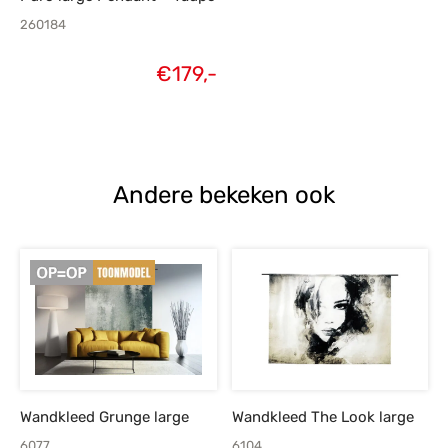
260184
€
179,-
Andere bekeken ook
Wandkleed Grunge large
Wandkleed The Look large
6077
6104