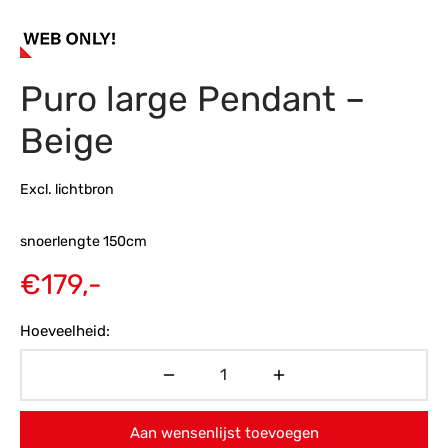
s
amerbank
eubelen
table
planken
en Toonmodellen
bekleding
dex PVC
et- en montageservice
Puro large Pendant –
programma’s
nmeubelen
ichting toonmodel
ett PVC
Beige
chting
ratie
Excl. lichtbron
modellen
snoerlengte 150cm
€
179,-
Hoeveelheid:
Aan wensenlijst toevoegen