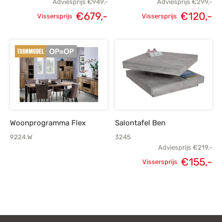
Adviesprijs
€
949,-
Adviesprijs
€
299,-
€
679,-
€
120,-
Vissersprijs
Vissersprijs
Oorspronkelijke
Huidige
Oorspronkelijke
H
prijs was:
prijs is:
prijs was:
p
€949,-.
€679,-.
€299,-.
€
Woonprogramma Flex
Salontafel Ben
9224.W
3245
Adviesprijs
€
219,-
€
155,-
Vissersprijs
Oorspronkelijke
H
prijs was:
p
€219,-.
€