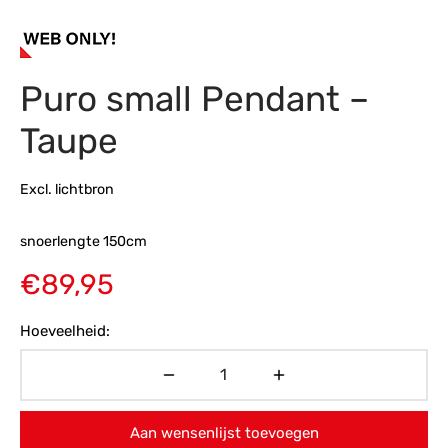
s
amerbank
eubelen
table
planken
en Toonmodellen
bekleding
dex PVC
et- en montageservice
Puro small Pendant –
programma’s
nmeubelen
ichting toonmodel
ett PVC
Taupe
chting
ratie
Excl. lichtbron
modellen
snoerlengte 150cm
€
89,95
Hoeveelheid:
Aan wensenlijst toevoegen