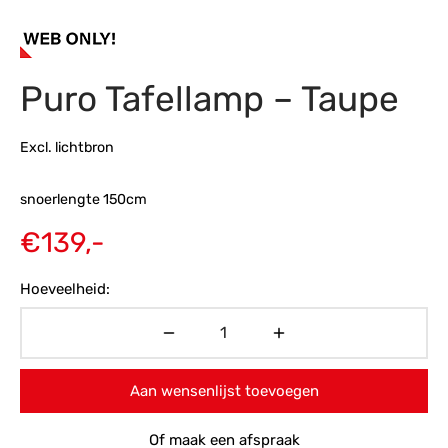
s
amerbank
eubelen
table
planken
en Toonmodellen
bekleding
dex PVC
et- en montageservice
Puro Tafellamp – Taupe
programma’s
nmeubelen
ichting toonmodel
ett PVC
chting
Excl. lichtbron
ratie
snoerlengte 150cm
modellen
€
139,-
Hoeveelheid:
Aan wensenlijst toevoegen
Of maak een afspraak