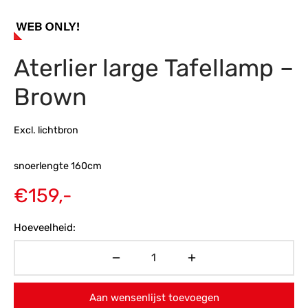
s
amerbank
eubelen
table
planken
en Toonmodellen
bekleding
dex PVC
et- en montageservice
Aterlier large Tafellamp –
programma’s
nmeubelen
ichting toonmodel
ett PVC
Brown
chting
ratie
Excl. lichtbron
modellen
snoerlengte 160cm
€
159,-
Hoeveelheid:
Aan wensenlijst toevoegen