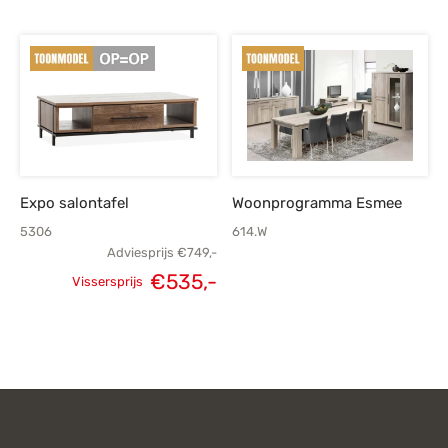
Oorspronkelijke
Huidige
Oorspronkelijke
H
prijs was:
prijs is:
prijs was:
p
€229,-.
€159,-.
€299,-.
€
Expo salontafel
Woonprogramma Esmee
5306
614.W
Adviesprijs
€
749,-
€
535,-
Vissersprijs
Oorspronkelijke
Huidige
prijs was:
prijs is:
€749,-.
€535,-.