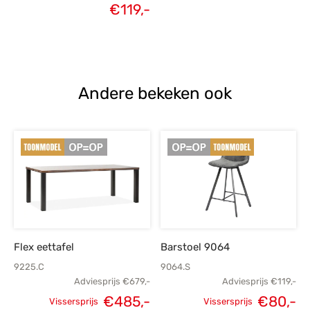
€
119,-
Andere bekeken ook
Flex eettafel
Barstoel 9064
9225.C
9064.S
Adviesprijs
€
679,-
Adviesprijs
€
119,-
€
485,-
€
80,-
Vissersprijs
Vissersprijs