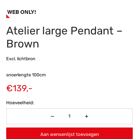
s
amerbank
eubelen
table
planken
en Toonmodellen
bekleding
dex PVC
et- en montageservice
Atelier large Pendant –
programma’s
nmeubelen
ichting toonmodel
ett PVC
Brown
chting
ratie
Excl. lichtbron
modellen
snoerlengte 100cm
€
139,-
Hoeveelheid:
Aan wensenlijst toevoegen