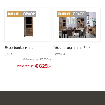
Oorspronkelijke
Huidige
Oorspronkelijke
H
prijs was:
prijs is:
prijs was:
p
€679,-.
€485,-.
€119,-.
Expo boekenkast
Woonprogramma Flex
5303
9224.W
Adviesprijs
€
1.155,-
€
825,-
Vissersprijs
Oorspronkelijke
Huidige
prijs was:
prijs is:
€1.155,-.
€825,-.