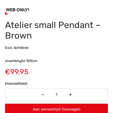
s
amerbank
eubelen
table
planken
en Toonmodellen
bekleding
dex PVC
et- en montageservice
Atelier small Pendant –
programma’s
nmeubelen
ichting toonmodel
ett PVC
Brown
chting
ratie
Excl. lichtbron
modellen
snoerlengte 100cm
€
99,95
Hoeveelheid:
Aan wensenlijst toevoegen