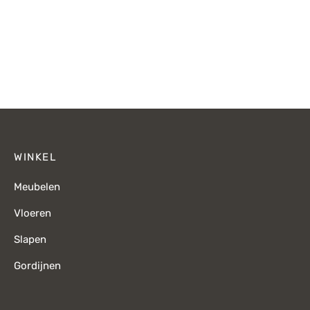
Oorspronkelijke
Huidige
prijs was:
prijs is:
€449,-.
€349,-.
WINKEL
Meubelen
Vloeren
Slapen
Gordijnen