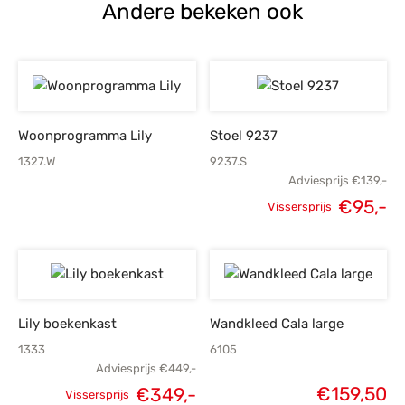
Andere bekeken ook
Woonprogramma Lily
Stoel 9237
1327.W
9237.S
Adviesprijs
€
139,-
Oorspronkelijke
H
€
95,-
Vissersprijs
prijs was:
p
€139,-.
Lily boekenkast
Wandkleed Cala large
1333
6105
Adviesprijs
€
449,-
€
159,50
€
349,-
Vissersprijs