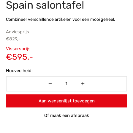
Spain salontafel
s
amerbank
eubelen
table
planken
en Toonmodellen
bekleding
dex PVC
et- en montageservice
Combineer verschillende artikelen voor een mooi geheel.
programma’s
nmeubelen
ichting toonmodel
ett PVC
Adviesprijs
€
829,-
chting
Oorspronkelijke
Vissersprijs
ratie
prijs was:
Huidige
€
595,-
€829,-.
prijs is:
modellen
Hoeveelheid:
€595,-.
Aan wensenlijst toevoegen
Of maak een afspraak