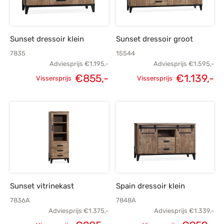
Sunset dressoir klein
Sunset dressoir groot
7835
15544
Adviesprijs
€
1.195,-
Adviesprijs
€
1.595,-
€
855,-
€
1.139,-
Vissersprijs
Vissersprijs
Oorspronkelijke
Huidige
Oorspronkelijke
H
prijs was:
prijs is:
prijs was:
p
€1.195,-.
€855,-.
€1.595,-.
€1
Sunset vitrinekast
Spain dressoir klein
7836A
7848A
Adviesprijs
€
1.375,-
Adviesprijs
€
1.339,-