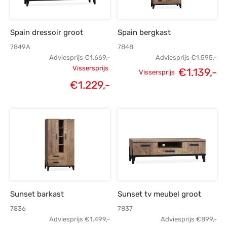
Spain dressoir groot
Spain bergkast
7849A
7848
Adviesprijs
€
1.669,-
Adviesprijs
€
1.595,-
Vissersprijs
€
1.139,-
Vissersprijs
Oorspronkelijke
Oorspronkelijke
H
€
1.229,-
Huidige
prijs was:
prijs was:
p
prijs is:
€1.669,-.
€1.595,-.
€1
€1.229,-.
Sunset barkast
Sunset tv meubel groot
7836
7837
Adviesprijs
€
1.499,-
Adviesprijs
€
899,-