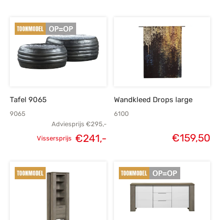
Tafel 9065
Wandkleed Drops large
9065
6100
Adviesprijs
€
295,-
€
159,50
€
241,-
Vissersprijs
Oorspronkelijke
Huidige
prijs was:
prijs is:
€295,-.
€241,-.