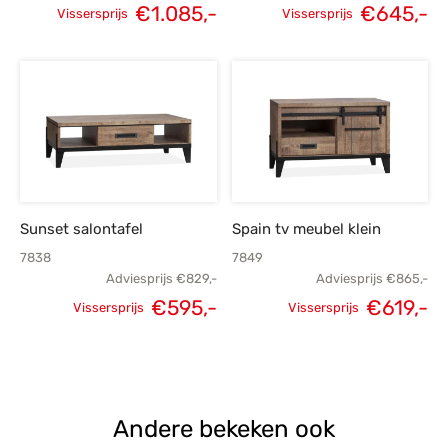
€
1.085,-
€
645,-
Vissersprijs
Vissersprijs
Oorspronkelijke
Huidige
Oorspronkelijke
H
prijs was:
prijs is:
prijs was:
p
€1.499,-.
€1.085,-.
€899,-.
€
Sunset salontafel
Spain tv meubel klein
7838
7849
Adviesprijs
€
829,-
Adviesprijs
€
865,-
€
595,-
€
619,-
Vissersprijs
Vissersprijs
Oorspronkelijke
Huidige
Oorspronkelijke
H
prijs was:
prijs is:
prijs was:
p
€829,-.
€595,-.
€865,-.
€
Andere bekeken ook