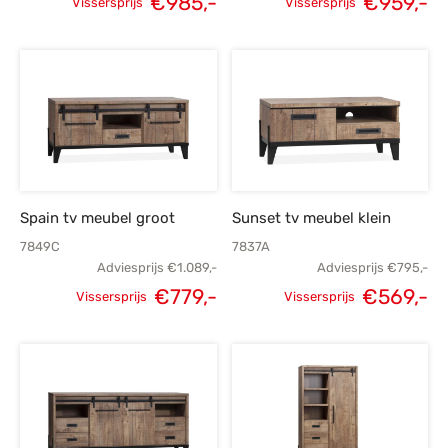
€
985,-
€
959,-
Vissersprijs
Vissersprijs
Oorspronkelijke
Huidige
Oorspronkelijke
H
prijs was:
prijs is:
prijs was:
p
€1.375,-.
€985,-.
€1.339,-.
€
Spain tv meubel groot
Sunset tv meubel klein
7849C
7837A
Adviesprijs
€
1.089,-
Adviesprijs
€
795,-
€
779,-
€
569,-
Vissersprijs
Vissersprijs
Oorspronkelijke
Huidige
Oorspronkelijke
H
prijs was:
prijs is:
prijs was:
p
€1.089,-.
€779,-.
€795,-.
€