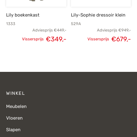
Lily boekenkast
Lily-Sophie dressoir klein
1333
529A
Adviesprijs
€
449,-
Adviesprijs
€
949,-
€
349,-
€
679,-
Vissersprijs
Vissersprijs
Oorspronkelijke
Huidige
Oorspronkelijke
H
prijs was:
prijs is:
prijs was:
p
€449,-.
€349,-.
€949,-.
€
WINKEL
Meubelen
Vloeren
Slapen