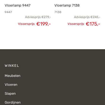
Vloerlamp 9447
Vloerlamp 7138
9447
7138
Adviesprijs
€
279,-
Adviesprijs
€
245,-
€
199,-
€
175,-
Vissersprijs
Vissersprijs
Oorspronkelijke
Huidige
Oorspronkelijke
H
prijs was:
prijs is:
prijs was:
p
€279,-.
€199,-.
€245,-.
€
WINKEL
Meubelen
Vloeren
Slapen
Gordijnen