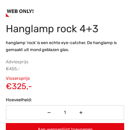
s
amerbank
eubelen
table
planken
en Toonmodellen
bekleding
dex PVC
et- en montageservice
Hanglamp rock 4+3
programma’s
nmeubelen
ichting toonmodel
ett PVC
chting
hanglamp ‘rock’ is een echte eye-catcher. De hanglamp is
gemaakt uit mond geblazen glas.
ratie
Adviesprijs
modellen
€
455,-
Oorspronkelijke
Vissersprijs
prijs was:
Huidige
€
325,-
€455,-.
prijs is:
Hoeveelheid:
€325,-.
Aan wensenlijst toevoegen