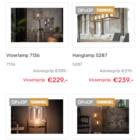
Vloerlamp 7136
Hanglamp 5287
7136
5287
Adviesprijs
€
309,-
Adviesprijs
€
319,-
€
229,-
€
239,-
Vissersprijs
Vissersprijs
Oorspronkelijke
Huidige
Oorspronkelijke
H
prijs was:
prijs is:
prijs was:
p
€309,-.
€229,-.
€319,-.
€