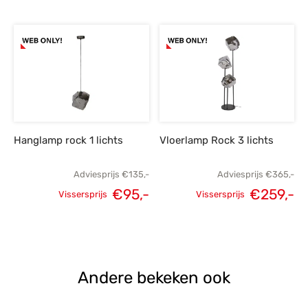
Oorspronkelijke
Huidige
Oorspronkelijke
H
prijs was:
prijs is:
prijs was:
p
€299,-.
€249,-.
€135,-.
Hanglamp rock 1 lichts
Vloerlamp Rock 3 lichts
Adviesprijs
€
135,-
Adviesprijs
€
365,-
€
95,-
€
259,-
Vissersprijs
Vissersprijs
Oorspronkelijke
Huidige
Oorspronkelijke
H
prijs was:
prijs is:
prijs was:
p
€135,-.
€95,-.
€365,-.
€
Andere bekeken ook