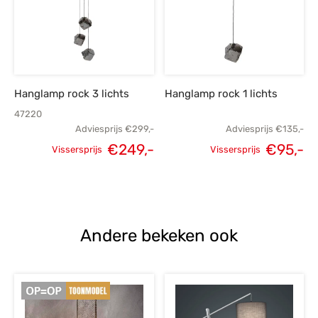
€455,-.
€325,-.
€365,-.
€
Hanglamp rock 3 lichts
Hanglamp rock 1 lichts
47220
Adviesprijs
€
299,-
Adviesprijs
€
135,-
€
249,-
€
95,-
Vissersprijs
Vissersprijs
Oorspronkelijke
Huidige
Oorspronkelijke
H
prijs was:
prijs is:
prijs was:
p
€299,-.
€249,-.
€135,-.
Andere bekeken ook