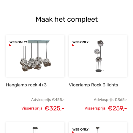
Maak het compleet
Hanglamp rock 4+3
Vloerlamp Rock 3 lichts
Adviesprijs
€
455,-
Adviesprijs
€
365,-
€
325,-
€
259,-
Vissersprijs
Vissersprijs
Oorspronkelijke
Huidige
Oorspronkelijke
H
prijs was:
prijs is:
prijs was:
p