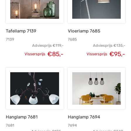
Tafellamp 7139
Vloerlamp 7685
7139
7685
Adviesprijs
€
119,-
Adviesprijs
€
135,-
€
85,-
€
95,-
Vissersprijs
Vissersprijs
Oorspronkelijke
Huidige
Oorspronkelijke
H
prijs was:
prijs is:
prijs was:
p
€119,-.
€85,-.
€135,-.
Hanglamp 7681
Hanglamp 7694
7681
7694