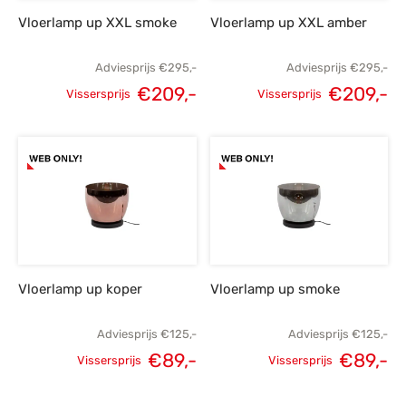
Vloerlamp up XXL smoke
Vloerlamp up XXL amber
Adviesprijs
€
295,-
Adviesprijs
€
295,-
€
209,-
€
209,-
Vissersprijs
Vissersprijs
Oorspronkelijke
Huidige
Oorspronkelijke
H
prijs was:
prijs is:
prijs was:
p
€295,-.
€209,-.
€295,-.
€
Vloerlamp up koper
Vloerlamp up smoke
Adviesprijs
€
125,-
Adviesprijs
€
125,-
€
89,-
€
89,-
Vissersprijs
Vissersprijs
Oorspronkelijke
Huidige
Oorspronkelijke
H