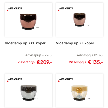
prijs was:
prijs is:
prijs was:
p
€189,-.
€135,-.
€125,-.
Vloerlamp up XXL koper
Vloerlamp up XL koper
Adviesprijs
€
295,-
Adviesprijs
€
189,-
€
209,-
€
135,-
Vissersprijs
Vissersprijs
Oorspronkelijke
Huidige
Oorspronkelijke
H
prijs was:
prijs is:
prijs was:
p
€295,-.
€209,-.
€189,-.
€