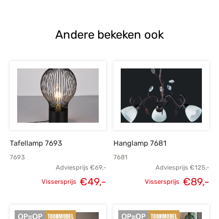
prijs was:
prijs is:
prijs was:
p
€125,-.
€89,-.
€125,-.
Andere bekeken ook
Tafellamp 7693
Hanglamp 7681
7693
7681
Adviesprijs
€
69,-
Adviesprijs
€
125,-
€
49,-
€
89,-
Vissersprijs
Vissersprijs
Oorspronkelijke
Huidige
Oorspronkelijke
H
prijs was:
prijs is:
prijs was:
p