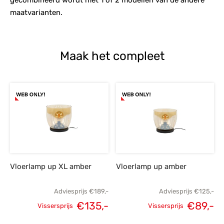
maatvarianten.
Maak het compleet
Vloerlamp up XL amber
Vloerlamp up amber
Adviesprijs
€
189,-
Adviesprijs
€
125,-
€
135,-
€
89,-
Vissersprijs
Vissersprijs
Oorspronkelijke
Huidige
Oorspronkelijke
H