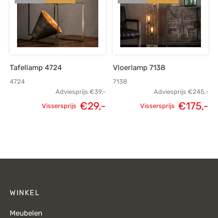
€69,-.
€49,-.
€125,-.
Tafellamp 4724
Vloerlamp 7138
4724
7138
Adviesprijs
€
39,-
Adviesprijs
€
245,-
€
29,-
€
175,-
Vissersprijs
Vissersprijs
Oorspronkelijke
Huidige
Oorspronkelijke
H
prijs was:
prijs is:
prijs was:
p
€39,-.
€29,-.
€245,-.
€
WINKEL
Meubelen