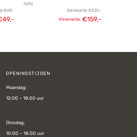
7690
js
€
69,-
Adviesprijs
€
225,-
€
49,-
€
159,-
Vissersprijs
kelijke
Huidige
Oorspronkelijke
Huidige
js was:
prijs is:
prijs was:
prijs is:
€69,-.
€49,-.
€225,-.
€159,-.
OPENINGSTIJDEN
Maandag:
12:00 – 18:00 uur
Dinsdag:
10:00 – 18:00 uur