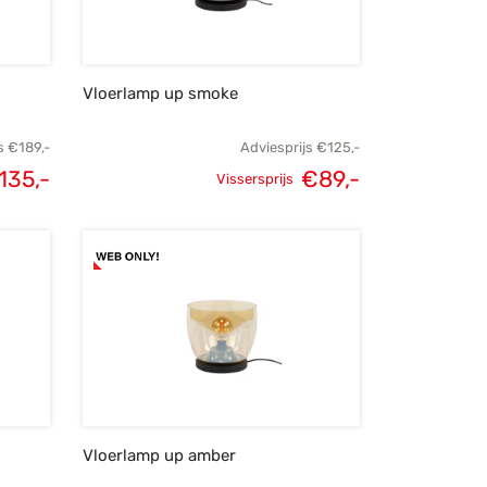
Vloerlamp up smoke
s
€
189,-
Adviesprijs
€
125,-
135,-
€
89,-
Vissersprijs
elijke
Huidige
Oorspronkelijke
Huidige
s was:
prijs is:
prijs was:
prijs is:
189,-.
€135,-.
€125,-.
€89,-.
Vloerlamp up amber