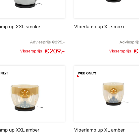
lamp up XXL smoke
Vloerlamp up XL smoke
Adviesprijs
€
295,-
Adviesprij
€
209,-
€
Vissersprijs
Vissersprijs
Oorspronkelijke
Huidige
Oorspronk
prijs was:
prijs is:
prij
€295,-.
€209,-.
€
lamp up XXL amber
Vloerlamp up XL amber