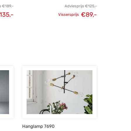
s
€
189,-
Adviesprijs
€
125,-
135,-
€
89,-
Vissersprijs
elijke
Huidige
Oorspronkelijke
Huidige
s was:
prijs is:
prijs was:
prijs is:
189,-.
€135,-.
€125,-.
€89,-.
Hanglamp 7690