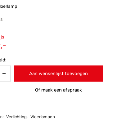
loerlamp
js
ronkelijke
ijs
 was:
Huidige
,-
-.
prijs is:
id:
€209,-.
Aan wensenlijst toevoegen
Of maak een afspraak
ën:
Verlichting
,
Vloerlampen