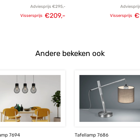
Adviesprijs
€
295,-
Adviesprij
€
209,-
€
Vissersprijs
Vissersprijs
Oorspronkelijke
Huidige
Oorspronk
prijs was:
prijs is:
prij
€295,-.
€209,-.
€
Andere bekeken ook
amp 7694
Tafellamp 7686