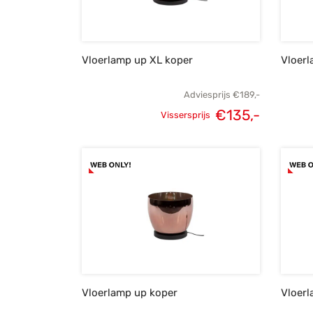
Vloerlamp up XL koper
Vloer
Adviesprijs
€
189,-
€
135,-
Vissersprijs
Oorspronkelijke
Huidige
prijs was:
prijs is:
€189,-.
€135,-.
Vloerlamp up koper
Vloer