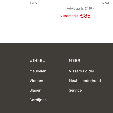
4709
7694
Adviesprijs
€
119,-
€
85,-
Vissersprijs
Oorspronkelijke
Huidige
prijs was:
prijs is:
€119,-.
€85,-.
WINKEL
MEER
Meubelen
Vissers Folder
Vloeren
Meubelonderhoud
Slapen
Service
Gordijnen