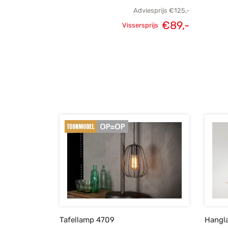
Adviesprijs
€
125,-
€
89,-
Vissersprijs
Oorspronkelijke
Huidige
prijs was:
prijs is:
€125,-.
€89,-.
Tafellamp 4709
Hangl