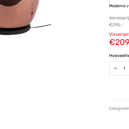
Moderne v
Adviespri
€
295,-
Oorsp
Visserspr
prijs
€
209
€295,
Hoeveelhe
Categorie