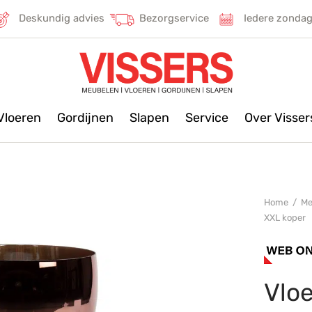
Deskundig advies
Bezorgservice
Iedere zonda
Vloeren
Gordijnen
Slapen
Service
Over Visse
Home
/
Me
XXL koper
Vlo