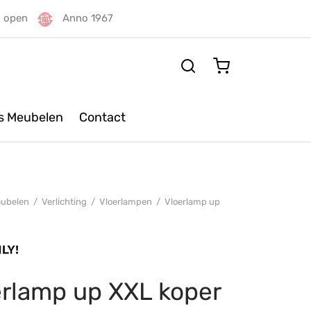
g open
Anno 1967
rs Meubelen
Contact
ubelen
/
Verlichting
/
Vloerlampen
/
Vloerlamp up
erlamp up XXL koper