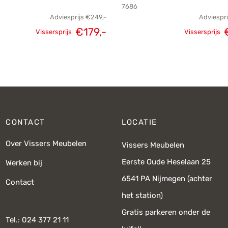
7686
Adviesprijs
€
249,-
Adviespri
€
179,-
Vissersprijs
Vissersprijs
Oorspronkelijke
Huidige
Oorspron
prijs was:
prijs is:
pri
€249,-.
€179,-.
CONTACT
LOCATIE
Over Vissers Meubelen
Vissers Meubelen
Eerste Oude Heselaan 25
Werken bij
6541 PA Nijmegen (achter
Contact
het station)
Gratis parkeren onder de
Tel.: 024 377 21 11