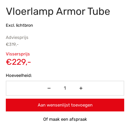
Vloerlamp Armor Tube
s
amerbank
eubelen
table
planken
en Toonmodellen
bekleding
dex PVC
et- en montageservice
Excl. lichtbron
programma’s
nmeubelen
ichting toonmodel
ett PVC
Adviesprijs
chting
€
319,-
Oorspronkelijke
ratie
Vissersprijs
prijs was:
Huidige
€
229,-
modellen
€319,-.
prijs is:
Hoeveelheid:
€229,-.
Aan wensenlijst toevoegen
Of maak een afspraak