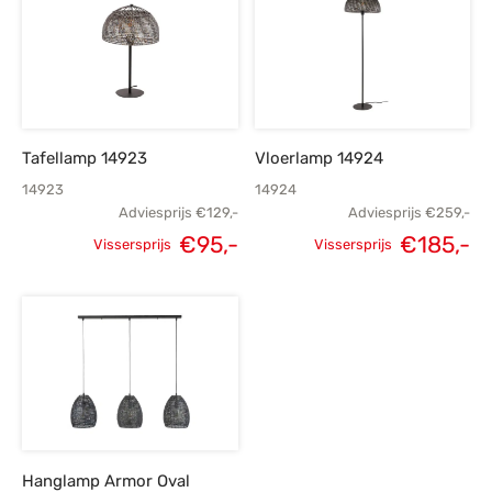
€105,-.
€75,-.
€415,-.
€
Tafellamp 14923
Vloerlamp 14924
14923
14924
Adviesprijs
€
129,-
Adviesprijs
€
259,-
€
95,-
€
185,-
Vissersprijs
Vissersprijs
Oorspronkelijke
Huidige
Oorspronkelijke
H
prijs was:
prijs is:
prijs was:
p
€129,-.
€95,-.
€259,-.
€
Hanglamp Armor Oval