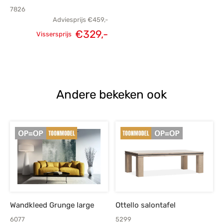
7826
Adviesprijs
€
459,-
€
329,-
Vissersprijs
Oorspronkelijke
Huidige
prijs was:
prijs is:
€459,-.
€329,-.
Andere bekeken ook
Wandkleed Grunge large
Ottello salontafel
6077
5299