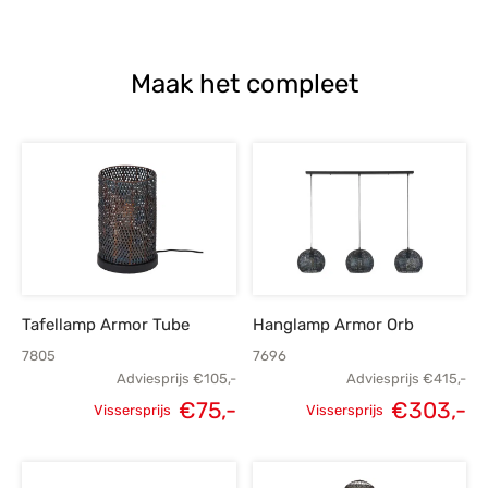
Maak het compleet
Tafellamp Armor Tube
Hanglamp Armor Orb
7805
7696
Adviesprijs
€
105,-
Adviesprijs
€
415,-
€
75,-
€
303,-
Vissersprijs
Vissersprijs
Oorspronkelijke
Huidige
Oorspronkelijke
H
prijs was:
prijs is:
prijs was:
p