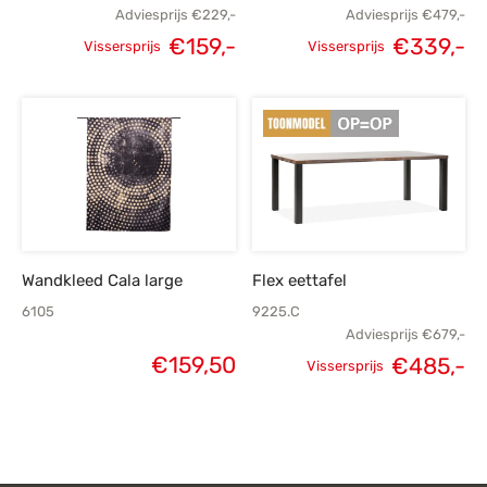
Adviesprijs
€
229,-
Adviesprijs
€
479,-
€
159,-
€
339,-
Vissersprijs
Vissersprijs
Oorspronkelijke
Huidige
Oorspronkelijke
H
prijs was:
prijs is:
prijs was:
p
€229,-.
€159,-.
€479,-.
€
Wandkleed Cala large
Flex eettafel
6105
9225.C
Adviesprijs
€
679,-
€
159,50
€
485,-
Vissersprijs
Oorspronkelijke
H
prijs was:
p
€679,-.
€