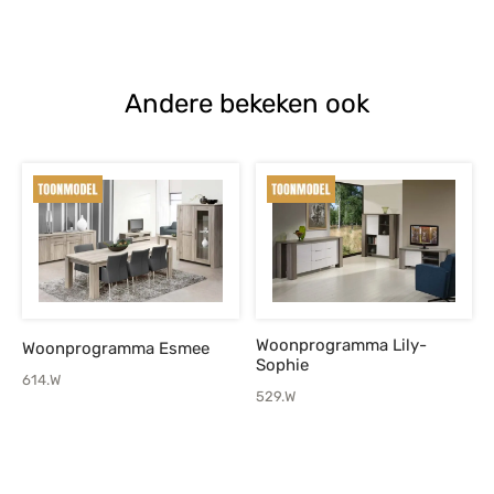
prijs was:
prijs is:
€1.229,-.
€879,-.
Andere bekeken ook
Woonprogramma Lily-
Woonprogramma Esmee
Sophie
614.W
529.W