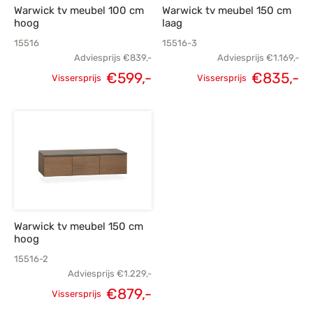
Warwick tv meubel 100 cm
Warwick tv meubel 150 cm
hoog
laag
15516
15516-3
Adviesprijs
€
839,-
Adviesprijs
€
1.169,-
Oorspronkelijke
Huidige
Oorspronkelijke
H
€
599,-
€
835,-
Vissersprijs
Vissersprijs
prijs was:
prijs is:
prijs was:
p
€839,-.
€599,-.
€1.169,-.
€
Warwick tv meubel 150 cm
hoog
15516-2
Adviesprijs
€
1.229,-
Oorspronkelijke
Huidige
€
879,-
Vissersprijs