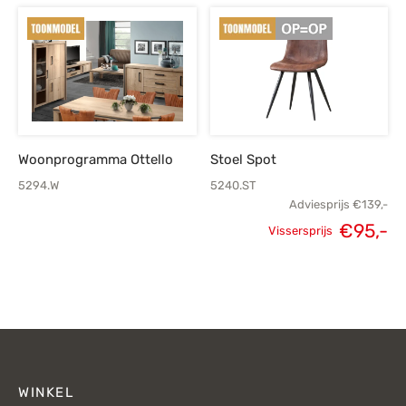
Woonprogramma Ottello
Stoel Spot
5294.W
5240.ST
Adviesprijs
€
139,-
Oorspronkelijke
H
€
95,-
Vissersprijs
prijs was:
p
€139,-.
WINKEL