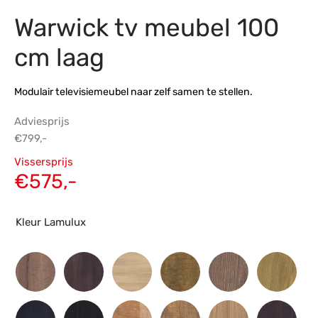
Warwick tv meubel 100
s
amerbank
eubelen
table
planken
en Toonmodellen
bekleding
dex PVC
et- en montageservice
cm laag
programma’s
nmeubelen
ichting toonmodel
ett PVC
Modulair televisiemeubel naar zelf samen te stellen.
chting
Adviesprijs
ratie
€
799,-
Oorspronkelijke
Vissersprijs
modellen
prijs was:
Huidige
€
575,-
€799,-.
prijs is:
€575,-.
Kleur Lamulux