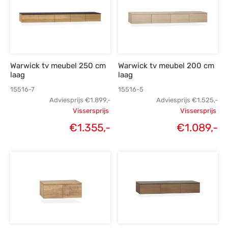
Warwick tv meubel 250 cm
Warwick tv meubel 200 cm
laag
laag
15516-7
15516-5
Adviesprijs
€
1.899,-
Adviesprijs
€
1.525,-
Vissersprijs
Vissersprijs
Oorspronkelijke
Oorspronk
Huidige
H
€
1.355,-
€
1.089,-
prijs was:
prij
prijs is:
€1.899,-.
€1.
€1.355,-.
€1