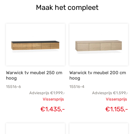
Maak het compleet
Warwick tv meubel 250 cm
Warwick tv meubel 200 cm
hoog
hoog
15516-6
15516-4
Adviesprijs
€
1.999,-
Adviesprijs
€
1.599,-
Vissersprijs
Vissersprijs
Oorspronkelijke
Oorspronk
Huidige
H
€
1.435,-
€
1.155,-
prijs was:
prij
prijs is:
p
€1.999,-.
€1.
€1.435,-.
€1