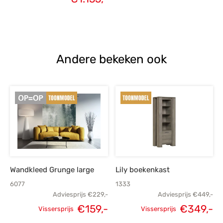
prijs was:
prijs is:
€1.599,-.
€1.155,-.
Andere bekeken ook
Wandkleed Grunge large
Lily boekenkast
6077
1333
Adviesprijs
€
229,-
Adviesprijs
€
449,-
€
159,-
€
349,-
Vissersprijs
Vissersprijs
Oorspronkelijke
Huidige
Oorspronkelijke
H