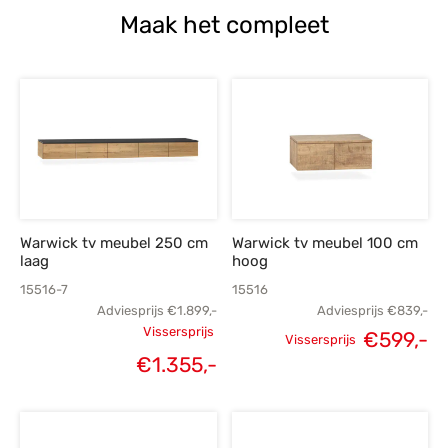
Maak het compleet
Warwick tv meubel 250 cm
Warwick tv meubel 100 cm
laag
hoog
15516-7
15516
Adviesprijs
€
1.899,-
Adviesprijs
€
839,-
Vissersprijs
Oorspronkelijke
Oorspronkelijke
H
€
599,-
Vissersprijs
Huidige
€
1.355,-
prijs was:
prijs was:
p
prijs is:
€1.899,-.
€839,-.
€
€1.355,-.