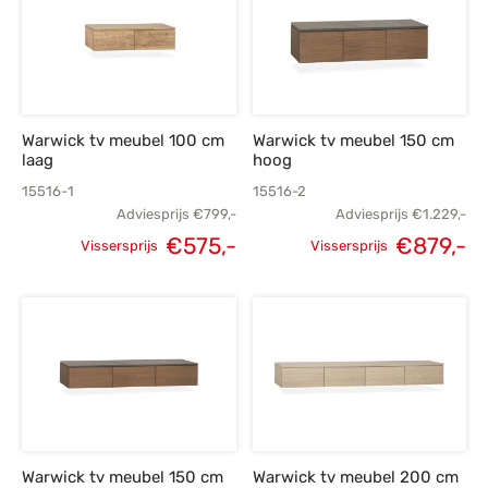
Warwick tv meubel 100 cm
Warwick tv meubel 150 cm
laag
hoog
15516-1
15516-2
Adviesprijs
€
799,-
Adviesprijs
€
1.229,-
Oorspronkelijke
Huidige
Oorspronkelijke
H
€
575,-
€
879,-
Vissersprijs
Vissersprijs
prijs was:
prijs is:
prijs was:
p
€799,-.
€575,-.
€1.229,-.
€
Warwick tv meubel 150 cm
Warwick tv meubel 200 cm