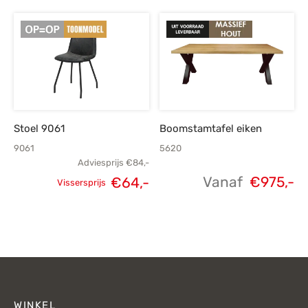
prijs was:
prijs is:
prijs was:
p
€229,-.
€159,-.
€449,-.
€
Stoel 9061
Boomstamtafel eiken
9061
5620
Adviesprijs
€
84,-
Vanaf
€
975,-
€
64,-
Vissersprijs
Oorspronkelijke
Huidige
prijs was:
prijs is:
€84,-.
€64,-.
WINKEL