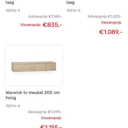
laag
laag
15516-3
15516-5
Adviesprijs
€
1.169,-
Adviesprijs
€
1.525,-
Vissersprijs
Oorspronkelijke
Huidige
Oorspronk
€
835,-
Vissersprijs
H
€
1.089,-
prijs was:
prijs is:
prij
€1.169,-.
€835,-.
€1.
€1
Warwick tv meubel 200 cm
hoog
15516-4
Adviesprijs
€
1.599,-
Vissersprijs
Oorspronkelijke
Huidige
€
1.155,-