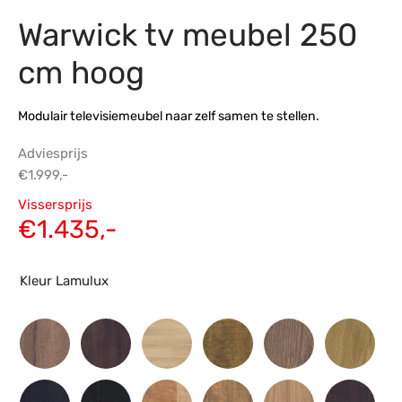
Warwick tv meubel 250
s
amerbank
eubelen
table
planken
en Toonmodellen
bekleding
dex PVC
et- en montageservice
cm hoog
programma’s
nmeubelen
ichting toonmodel
ett PVC
Modulair televisiemeubel naar zelf samen te stellen.
chting
Adviesprijs
ratie
€
1.999,-
Oorspronkelijke
Vissersprijs
modellen
prijs was:
Huidige
€
1.435,-
€1.999,-.
prijs is:
€1.435,-.
Kleur Lamulux