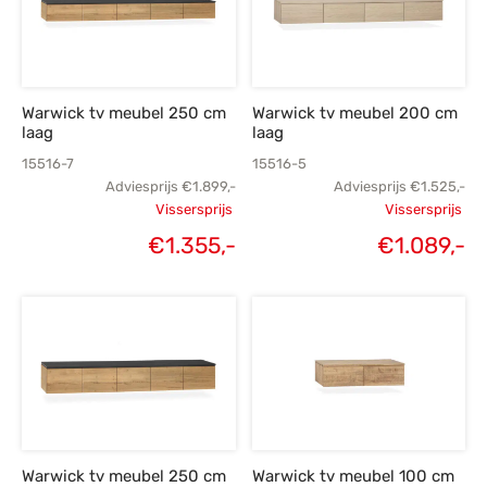
Warwick tv meubel 250 cm
Warwick tv meubel 200 cm
laag
laag
15516-7
15516-5
Adviesprijs
€
1.899,-
Adviesprijs
€
1.525,-
Vissersprijs
Vissersprijs
Oorspronkelijke
Oorspronk
Huidige
H
€
1.355,-
€
1.089,-
prijs was:
prij
prijs is:
€1.899,-.
€1.
€1.355,-.
€1
Warwick tv meubel 250 cm
Warwick tv meubel 100 cm