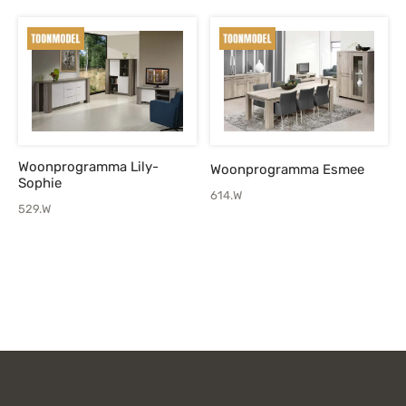
prijs was:
prijs is:
prijs was:
p
€415,-.
€235,-.
€479,-.
€
Woonprogramma Lily-
Woonprogramma Esmee
Sophie
614.W
529.W