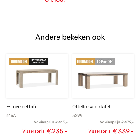
prijs was:
prijs is:
€1.599,-.
€1.155,-.
Andere bekeken ook
Esmee eettafel
Ottello salontafel
616A
5299
Adviesprijs
€
415,-
Adviesprijs
€
479,-
€
235,-
€
339,-
Vissersprijs
Vissersprijs
Oorspronkelijke
Huidige
Oorspronkelijke
H