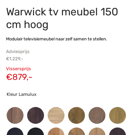
Warwick tv meubel 150
s
amerbank
eubelen
table
planken
en Toonmodellen
bekleding
dex PVC
et- en montageservice
cm hoog
programma’s
nmeubelen
ichting toonmodel
ett PVC
Modulair televisiemeubel naar zelf samen te stellen.
chting
Adviesprijs
ratie
€
1.229,-
Oorspronkelijke
Vissersprijs
modellen
prijs was:
Huidige
€
879,-
€1.229,-.
prijs is:
€879,-.
Kleur Lamulux