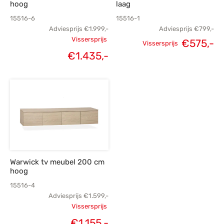
hoog
laag
15516-6
15516-1
Adviesprijs
€
1.999,-
Adviesprijs
€
799,-
Vissersprijs
Oorspronkelijke
Oorspronkelijke
H
€
575,-
Vissersprijs
Huidige
€
1.435,-
prijs was:
prijs was:
p
prijs is:
€1.999,-.
€799,-.
€
€1.435,-.
Warwick tv meubel 200 cm
hoog
15516-4
Adviesprijs
€
1.599,-
Vissersprijs
Oorspronkelijke
Huidige
€
1.155,-