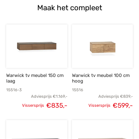
Maak het compleet
Warwick tv meubel 150 cm
Warwick tv meubel 100 cm
laag
hoog
15516-3
15516
Adviesprijs
€
1.169,-
Adviesprijs
€
839,-
Oorspronkelijke
Huidige
Oorspronkelijke
H
€
835,-
€
599,-
Vissersprijs
Vissersprijs
prijs was:
prijs is:
prijs was:
p
€1.169,-.
€835,-.
€839,-.
€