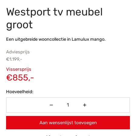
Westport tv meubel
s
amerbank
eubelen
table
planken
en Toonmodellen
bekleding
dex PVC
et- en montageservice
groot
programma’s
nmeubelen
ichting toonmodel
ett PVC
Een uitgebreide wooncollectie in Lamulux mango.
chting
Adviesprijs
ratie
€
1.199,-
Oorspronkelijke
Vissersprijs
modellen
prijs was:
Huidige
€
855,-
€1.199,-.
prijs is:
Hoeveelheid:
€855,-.
Aan wensenlijst toevoegen