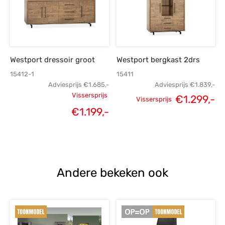
Westport dressoir groot
Westport bergkast 2drs
15412-1
15411
Adviesprijs
€
1.685,-
Adviesprijs
€
1.839,-
Vissersprijs
€
1.299,-
Vissersprijs
Oorspronkelijke
Oorspronkelijke
H
€
1.199,-
Huidige
prijs was:
prijs was:
prijs is:
€1.685,-.
€1.839,-.
€1
€1.199,-.
Andere bekeken ook