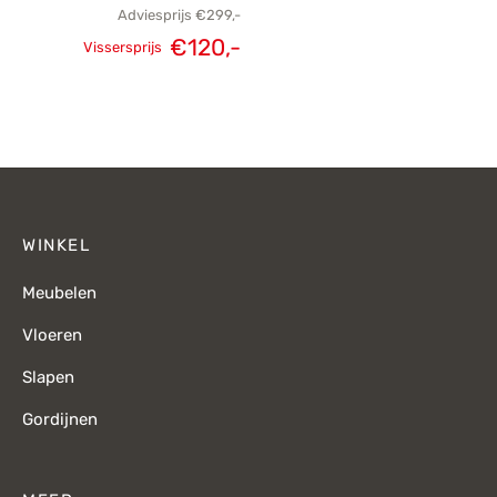
Adviesprijs
€
299,-
€
120,-
Vissersprijs
Oorspronkelijke
Huidige
prijs was:
prijs is:
€299,-.
€120,-.
WINKEL
Meubelen
Vloeren
Slapen
Gordijnen