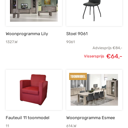
Woonprogramma Lily
Stoel 9061
1327.W
9061
Adviesprijs
€
84,-
€
64,-
Vissersprijs
Oorspronkelijke
H
prijs was:
p
€84,-.
Fauteuil 11 toonmodel
Woonprogramma Esmee
11
614.W