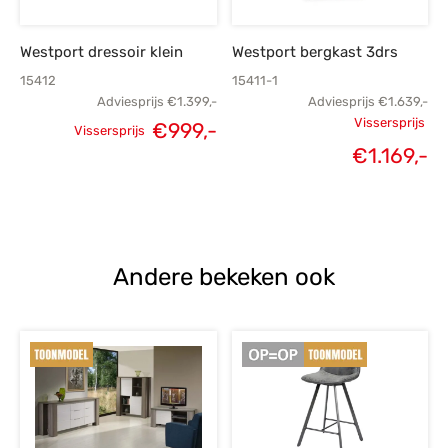
Westport dressoir klein
Westport bergkast 3drs
15412
15411-1
Adviesprijs
€
1.399,-
Adviesprijs
€
1.639,-
Vissersprijs
€
999,-
Vissersprijs
Oorspronkelijke
Huidige
Oorspronk
€
1.169,-
H
prijs was:
prijs is:
prij
p
€1.399,-.
€999,-.
€1.
€1
Andere bekeken ook