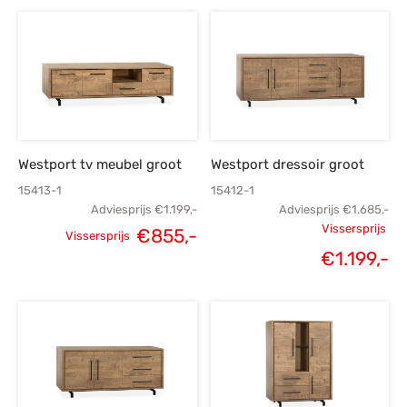
prijs was:
prijs is:
prijs was:
€999,-.
€729,-.
€1.839,-.
€1
Westport tv meubel groot
Westport dressoir groot
15413-1
15412-1
Adviesprijs
€
1.199,-
Adviesprijs
€
1.685,-
Vissersprijs
€
855,-
Vissersprijs
Oorspronkelijke
Huidige
Oorspronk
€
1.199,-
H
prijs was:
prijs is:
prij
p
€1.199,-.
€855,-.
€1.
€1