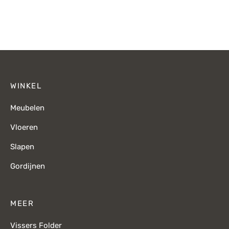
Oorspronkelijke
H
prijs was:
prijs is:
prijs was:
p
€139,-.
€95,-.
€1.155,-.
€
WINKEL
Meubelen
Vloeren
Slapen
Gordijnen
MEER
Vissers Folder