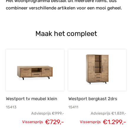
Het woonprogramma bestaat uit meerdere items, dus
combineer verschillende artikelen voor een mooi geheel.
Maak het compleet
Westport tv meubel klein
Westport bergkast 2drs
15413
15411
Adviesprijs
€
999,-
Adviesprijs
€
1.839,-
€
729,-
€
1.299,-
Vissersprijs
Vissersprijs
Oorspronkelijke
Huidige
Oorspronkelijke
H