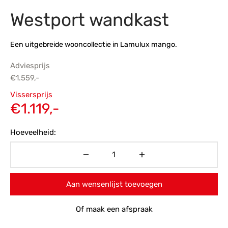
Westport wandkast
s
amerbank
eubelen
table
planken
en Toonmodellen
bekleding
dex PVC
et- en montageservice
Een uitgebreide wooncollectie in Lamulux mango.
programma’s
nmeubelen
ichting toonmodel
ett PVC
Adviesprijs
chting
€
1.559,-
Oorspronkelijke
ratie
Vissersprijs
prijs was:
Huidige
€
1.119,-
modellen
€1.559,-.
prijs is:
Hoeveelheid:
€1.119,-.
Aan wensenlijst toevoegen
Of maak een afspraak