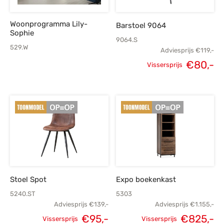
Woonprogramma Lily-
Barstoel 9064
Sophie
9064.S
529.W
Adviesprijs
€
119,-
€
80,-
Vissersprijs
Oorspronkelijke
H
prijs was:
p
€119,-.
Stoel Spot
Expo boekenkast
5240.ST
5303
Adviesprijs
€
139,-
Adviesprijs
€
1.155,-
Oorspronkelijke
Huidige
€
95,-
€
825,-
Vissersprijs
Vissersprijs