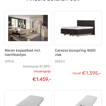
Meran koppelbed incl.
Caresse boxspring 4650
nachtkastjes
vlak
0191.K
0255.C
Adviesprijs
€
1.899,-
Vissersprijs
€
1.395,-
Vanaf
Oorspronkelijke
€
1.459,-
Huidige
prijs was:
prijs is:
€1.899,-.
€1.459,-.