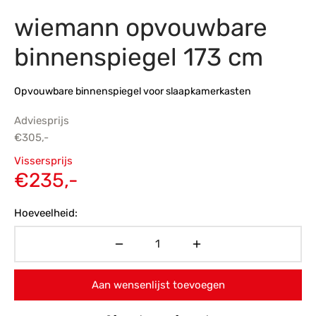
wiemann opvouwbare
s
amerbank
eubelen
table
planken
en Toonmodellen
bekleding
dex PVC
et- en montageservice
binnenspiegel 173 cm
programma’s
nmeubelen
ichting toonmodel
ett PVC
Opvouwbare binnenspiegel voor slaapkamerkasten
chting
Adviesprijs
ratie
€
305,-
Oorspronkelijke
Vissersprijs
modellen
prijs was:
Huidige
€
235,-
€305,-.
prijs is:
Hoeveelheid:
€235,-.
Aan wensenlijst toevoegen