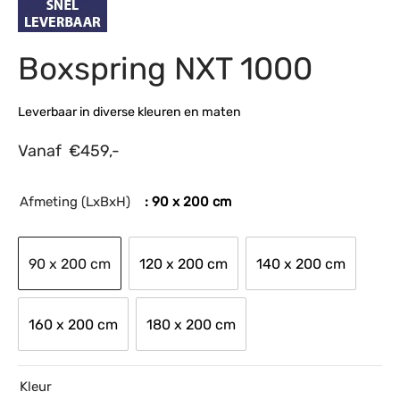
s
amerbank
eubelen
table
planken
en Toonmodellen
bekleding
dex PVC
et- en montageservice
Boxspring NXT 1000
programma’s
nmeubelen
ichting toonmodel
ett PVC
Leverbaar in diverse kleuren en maten
chting
Vanaf
€
459,-
ratie
Afmeting (LxBxH)
: 90 x 200 cm
modellen
90 x 200 cm
120 x 200 cm
140 x 200 cm
160 x 200 cm
180 x 200 cm
Kleur