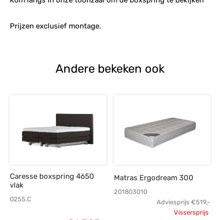
Kom langs in onze toonzaal om de boxspring te bekijken
Prijzen exclusief montage.
Andere bekeken ook
Caresse boxspring 4650
Matras Ergodream 300
vlak
201803010
0255.C
Adviesprijs
€
519,-
Vissersprijs