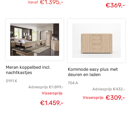
€
1.395,-
Vanaf
Oorspronk
€
369,-
H
prij
p
€
€
Meran koppelbed incl.
Kommode easy plus met
nachtkastjes
deuren en laden
0191.K
704.A
Adviesprijs
€
1.899,-
Adviesprijs
€
432,-
Vissersprijs
€
309,-
Vissersprijs
Oorspronkelijke
€
1.459,-
Oorspronkelijke
H
Huidige
prijs was:
prijs was:
p
prijs is:
€1.899,-.
€432,-.
€
€1.459,-.