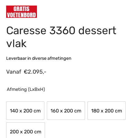
s
amerbank
eubelen
table
planken
en Toonmodellen
bekleding
dex PVC
et- en montageservice
Caresse 3360 dessert
programma’s
nmeubelen
ichting toonmodel
ett PVC
vlak
chting
ratie
Leverbaar in diverse afmetingen
modellen
Vanaf
€
2.095,-
Afmeting (LxBxH)
140 x 200 cm
160 x 200 cm
180 x 200 cm
200 x 200 cm