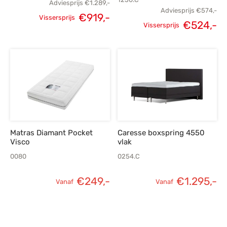
Adviesprijs
€
1.289,-
Adviesprijs
€
574,-
€
919,-
Vissersprijs
Oorspronkelijke
H
€
524,-
Oorspronkelijke
Huidige
Vissersprijs
prijs was:
p
prijs was:
prijs is:
€574,-.
€
€1.289,-.
€919,-.
Matras Diamant Pocket
Caresse boxspring 4550
Visco
vlak
0080
0254.C
€
249,-
€
1.295,-
Vanaf
Vanaf