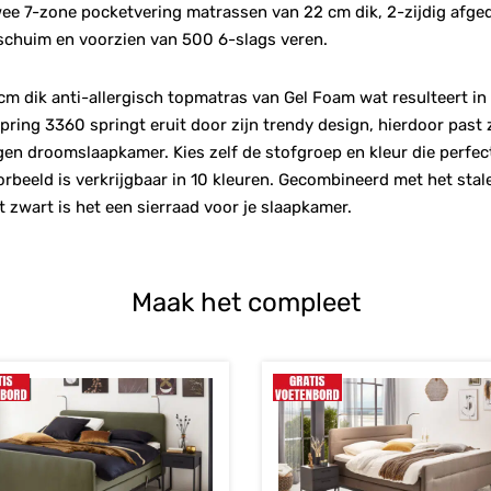
ee 7-zone pocketvering matrassen van 22 cm dik, 2-zijdig afge
huim en voorzien van 500 6-slags veren.
m dik anti-allergisch topmatras van Gel Foam wat resulteert in
ring 3360 springt eruit door zijn trendy design, hierdoor past z
gen droomslaapkamer. Kies zelf de stofgroep en kleur die perfect 
rbeeld is verkrijgbaar in 10 kleuren. Gecombineerd met het sta
 zwart is het een sierraad voor je slaapkamer.
Maak het compleet