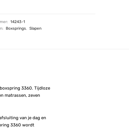
mmer:
14243-1
ën:
Boxsprings
,
Slapen
 boxspring 3360. Tijdloze
en matrassen, zeven
fsluiting van je dag en
xspring 3360 wordt