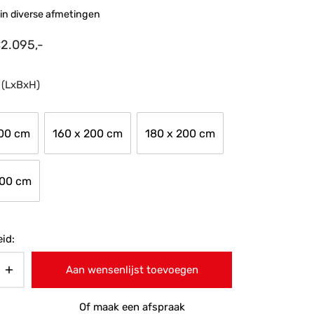
in diverse afmetingen
€
2.095,-
 (LxBxH)
200 cm
160 x 200 cm
180 x 200 cm
200 cm
id:
Aan wensenlijst toevoegen
Of maak een afspraak