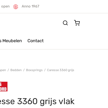
g open
Anno 1967
rs Meubelen
Contact
apen
/
Bedden
/
Boxsprings
/
Caresse 3360 grijs
sse 3360 grijs vlak