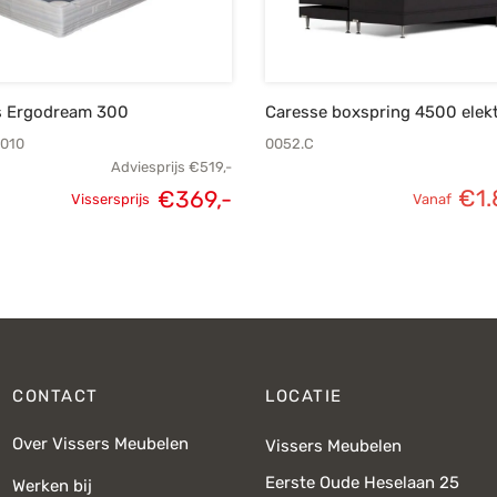
s Ergodream 300
Caresse boxspring 4500 elekt
010
0052.C
Adviesprijs
€
519,-
€
1.
€
369,-
Vissersprijs
Vanaf
e
Oorspronkelijke
Huidige
s:
prijs was:
prijs is:
.
€519,-.
€369,-.
CONTACT
LOCATIE
Over Vissers Meubelen
Vissers Meubelen
Eerste Oude Heselaan 25
Werken bij