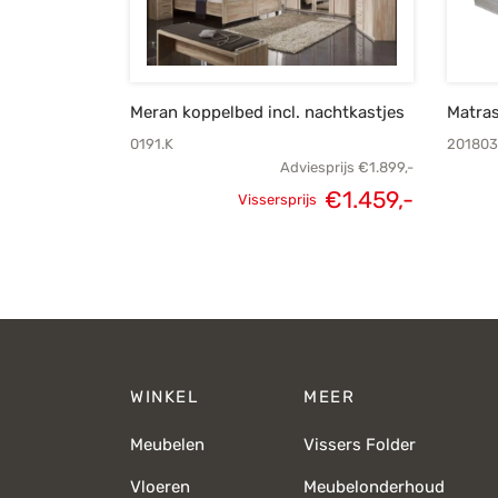
Meran koppelbed incl. nachtkastjes
Matra
0191.K
201803
Adviesprijs
€
1.899,-
€
1.459,-
Vissersprijs
Oorspronkelijke
Huidig
prijs was:
prijs i
€1.899,-.
€1.459,-
WINKEL
MEER
Meubelen
Vissers Folder
Vloeren
Meubelonderhoud