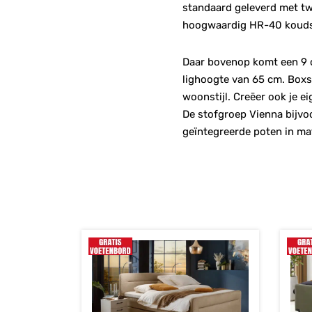
standaard geleverd met tw
hoogwaardig HR-40 koudsc
Daar bovenop komt een 9 c
lighoogte van 65 cm. Boxsp
woonstijl. Creëer ook je ei
De stofgroep Vienna bijvoo
geïntegreerde poten in mat