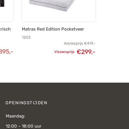
risch
Matras Red Edition Pocketveer
1253
Adviesprijs
€
419,-
895,-
Oorspronkelijke
Huidige
€
299,-
Vissersprijs
prijs was:
prijs is:
€419,-.
€299,-.
OPENINGSTIJDEN
Maandag:
12:00 – 18:00 uur