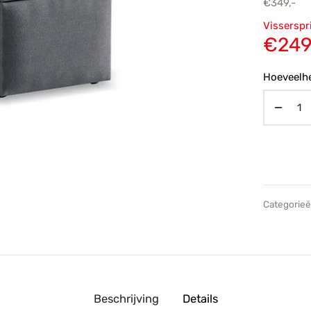
€
349,-
Oorsp
Visserspr
prijs
€
249
€349,
Hoeveelhe
Categorie
Beschrijving
Details