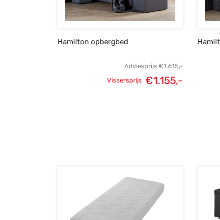
Hamilton opbergbed
Hamil
Adviesprijs
€
1.615,-
€
1.155,-
Vissersprijs
Oorspronkelijke
Huidig
prijs was:
prijs is
€1.615,-.
€1.155,-