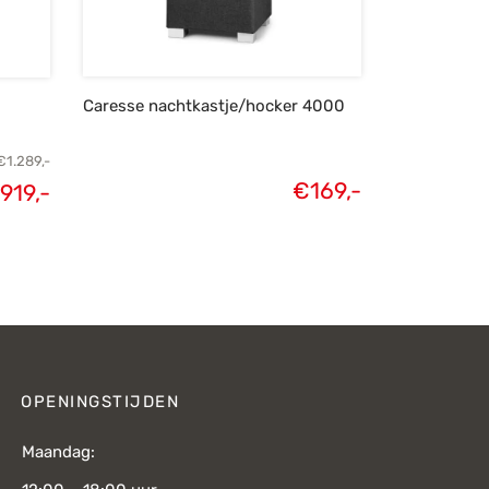
Caresse nachtkastje/hocker 4000
€
1.289,-
€
169,-
919,-
elijke
Huidige
s was:
prijs is:
289,-.
€919,-.
OPENINGSTIJDEN
Maandag: