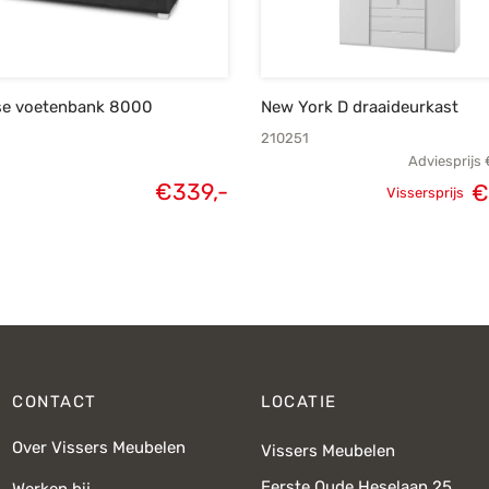
se voetenbank 8000
New York D draaideurkast
210251
Adviesprijs
€
339,-
€
Vissersprijs
Oorspronk
prij
€1.
CONTACT
LOCATIE
Over Vissers Meubelen
Vissers Meubelen
Eerste Oude Heselaan 25