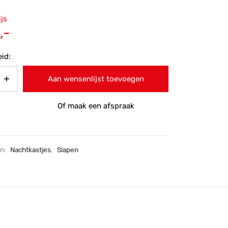
ronkelijke
ijs
 was:
Huidige
,-
-.
prijs is:
id:
€249,-.
Aan wensenlijst toevoegen
Of maak een afspraak
ën:
Nachtkastjes
,
Slapen