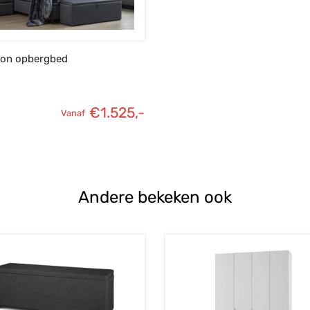
ton opbergbed
€
1.525,-
Vanaf
e
:
.
Andere bekeken ook