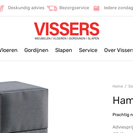
Deskundig advies
Bezorgservice
Iedere zonda
Vloeren
Gordijnen
Slapen
Service
Over Visse
Home
/
Sl
Ham
Prachtig n
Adviespri