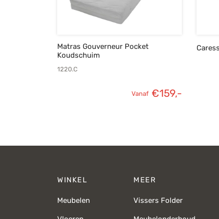
Matras Gouverneur Pocket
Cares
Koudschuim
1220.C
€
159,-
Vanaf
WINKEL
MEER
Meubelen
Vissers Folder