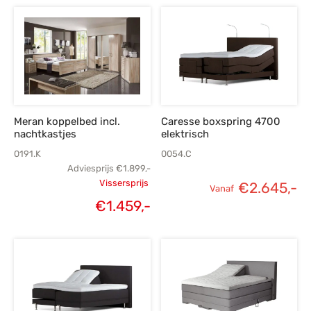
Meran koppelbed incl.
Caresse boxspring 4700
nachtkastjes
elektrisch
0191.K
0054.C
Adviesprijs
€
1.899,-
Vissersprijs
€
2.645,-
Vanaf
Oorspronkelijke
€
1.459,-
Huidige
prijs was:
prijs is:
€1.899,-.
€1.459,-.