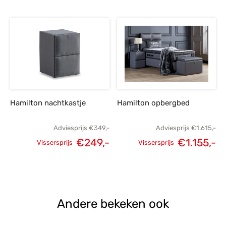
Hamilton nachtkastje
Hamilton opbergbed
Adviesprijs
€
349,-
Adviesprijs
€
1.615,-
€
249,-
€
1.155,-
Vissersprijs
Vissersprijs
Oorspronkelijke
Huidige
Oorspronkelijke
H
prijs was:
prijs is:
prijs was:
p
€349,-.
€249,-.
€1.615,-.
€1
Andere bekeken ook