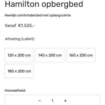
Hamilton opbergbed
s
amerbank
eubelen
table
planken
en Toonmodellen
bekleding
dex PVC
et- en montageservice
Heerlijk comfortabel bed met opbergruimte
programma’s
nmeubelen
ichting toonmodel
ett PVC
Vanaf
€
1.525,-
chting
Afmeting (LxBxH)
ratie
modellen
120 x 200 cm
140 x 200 cm
160 x 200 cm
180 x 200 cm
Hoeveelheid: