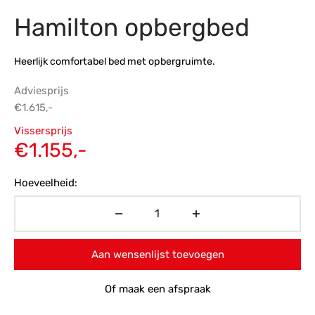
Hamilton opbergbed
s
amerbank
eubelen
table
planken
en Toonmodellen
bekleding
dex PVC
et- en montageservice
Heerlijk comfortabel bed met opbergruimte.
programma’s
nmeubelen
ichting toonmodel
ett PVC
Adviesprijs
chting
€
1.615,-
Oorspronkelijke
ratie
Vissersprijs
prijs was:
Huidige
€
1.155,-
modellen
€1.615,-.
prijs is:
Hoeveelheid:
€1.155,-.
Aan wensenlijst toevoegen
Of maak een afspraak