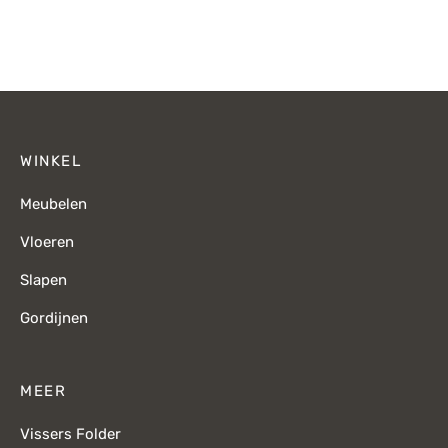
prijs was:
prijs is:
€1.289,-.
€919,-.
WINKEL
Meubelen
Vloeren
Slapen
Gordijnen
MEER
Vissers Folder