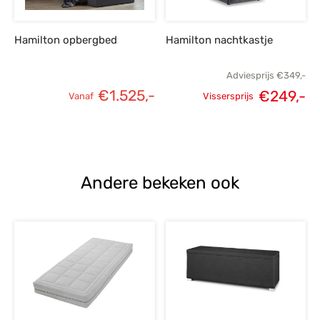
Hamilton opbergbed
Hamilton nachtkastje
Adviesprijs
€
349,-
€
1.525,-
€
249,-
Vanaf
Vissersprijs
Oorspronkelijke
H
prijs was:
p
€349,-.
€
Andere bekeken ook