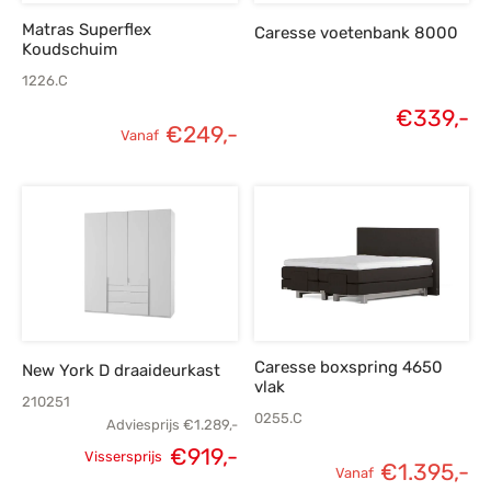
Matras Superflex
Caresse voetenbank 8000
Koudschuim
1226.C
€
339,-
€
249,-
Vanaf
Caresse boxspring 4650
New York D draaideurkast
vlak
210251
0255.C
Adviesprijs
€
1.289,-
€
919,-
Vissersprijs
€
1.395,-
Oorspronkelijke
Huidige
Vanaf