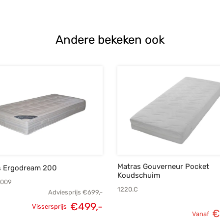
€799,-.
€585,-.
Andere bekeken ook
Matras Gouverneur Pocket
s Ergodream 200
Koudschuim
3009
1220.C
Adviesprijs
€
699,-
€
499,-
Vissersprijs
€
Oorspronkelijke
Huidige
Vanaf