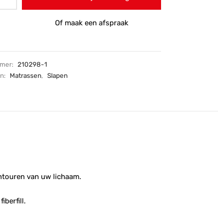
Of maak een afspraak
mmer:
210298-1
ën:
Matrassen
,
Slapen
ntouren van uw lichaam.
berfill.