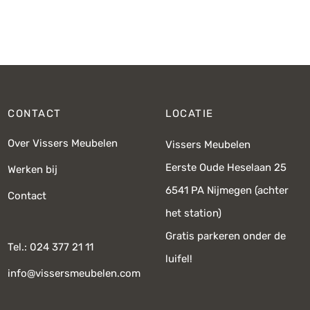
prijs was:
prijs is:
€699,-.
€499,-.
CONTACT
LOCATIE
Over Vissers Meubelen
Vissers Meubelen
Eerste Oude Heselaan 25
Werken bij
6541 PA Nijmegen (achter
Contact
het station)
Gratis parkeren onder de
Tel.: 024 377 21 11
luifel!
info@vissersmeubelen.com