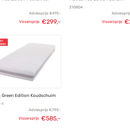
210804
Adviesprijs
€
419,-
Adviesprij
Oorspronkelijke
Huidige
Oorspronk
€
299,-
€
Vissersprijs
Vissersprijs
prijs was:
prijs is:
prij
€419,-.
€299,-.
€
s Green Edition Koudschuim
-1
Adviesprijs
€
799,-
Oorspronkelijke
Huidige
€
585,-
Vissersprijs
prijs was:
prijs is: