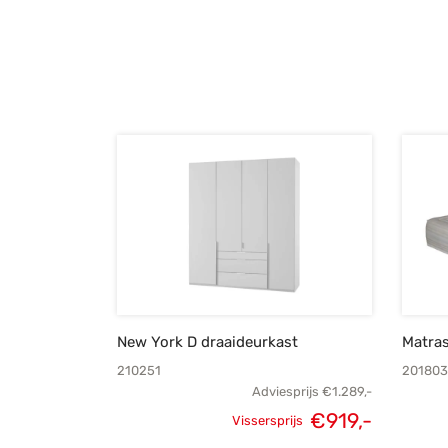
€1.259,-.
€645,-.
New York D draaideurkast
Matra
210251
20180
Adviesprijs
€
1.289,-
€
919,-
Vissersprijs
Oorspronkelijke
Huidige