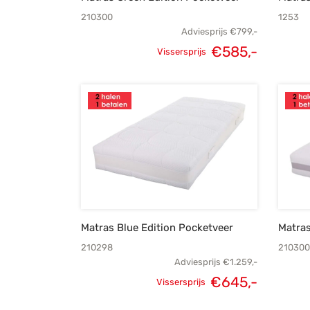
210300
1253
Adviesprijs
€
799,-
Oorspronkelijke
Huidige
€
585,-
Vissersprijs
prijs was:
prijs is:
€799,-.
€585,-.
Matras Blue Edition Pocketveer
Matra
210298
210300
Adviesprijs
€
1.259,-
Oorspronkelijke
Huidige
€
645,-
Vissersprijs
prijs was:
prijs is: