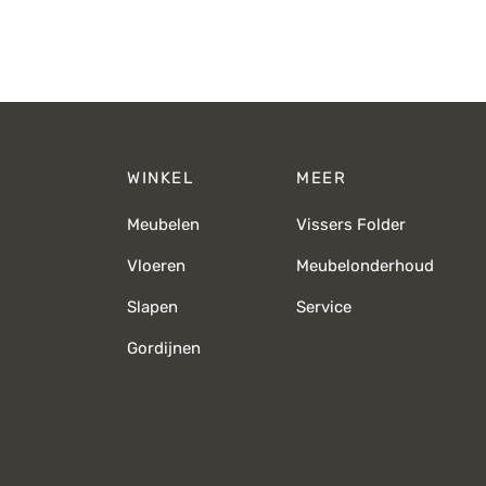
prijs was:
prijs is:
€1.289,-.
€919,-.
WINKEL
MEER
Meubelen
Vissers Folder
Vloeren
Meubelonderhoud
Slapen
Service
Gordijnen