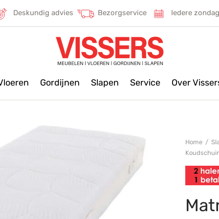
Deskundig advies
Bezorgservice
Iedere zonda
Vloeren
Gordijnen
Slapen
Service
Over Visse
Home
/
Sl
Koudschui
Matr