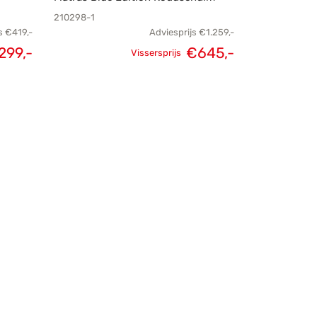
210298-1
s
€
419,-
Adviesprijs
€
1.259,-
elijke
Huidige
Oorspronkelijke
Huidige
299,-
€
645,-
Vissersprijs
s was:
prijs is:
prijs was:
prijs is:
419,-.
€299,-.
€1.259,-.
€645,-.