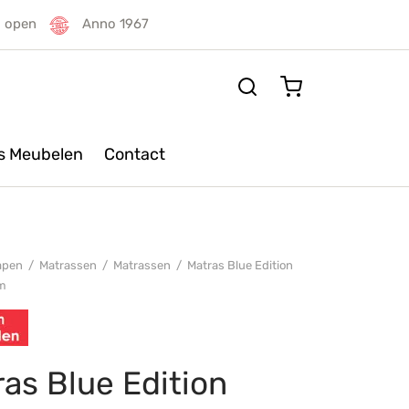
g open
Anno 1967
rs Meubelen
Contact
apen
/
Matrassen
/
Matrassen
/
Matras Blue Edition
m
as Blue Edition