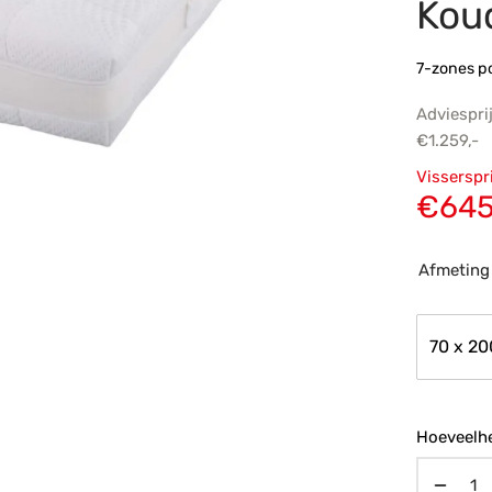
Kou
7-zones p
Adviespri
€
1.259,-
Oorsp
Visserspr
prijs
€
645
€1.25
Afmeting
70 x 20
Hoeveelhe