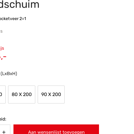
dschuim
ocketveer 2=1
js
ronkelijke
ijs
 was:
Huidige
,-
9,-.
prijs is:
€645,-.
 (LxBxH)
0
80 X 200
90 X 200
id:
Aan wensenlijst toevoegen