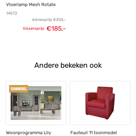
Vloerlamp Mesh Rotate
14572
Adviesprijs
€
255,-
€
185,-
Vissersprijs
Oorspronkelijke
Huidige
prijs was:
prijs is:
€255,-.
€185,-.
Andere bekeken ook
Woonprogramma Lily
Fauteuil 11 toonmodel