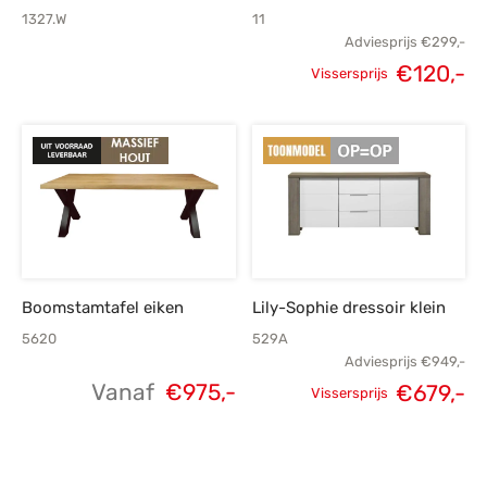
1327.W
11
Adviesprijs
€
299,-
€
120,-
Vissersprijs
Oorspronkelijke
H
prijs was:
p
€299,-.
€
Boomstamtafel eiken
Lily-Sophie dressoir klein
5620
529A
Adviesprijs
€
949,-
Vanaf
€
975,-
€
679,-
Vissersprijs
Oorspronkelijke
H
prijs was:
p