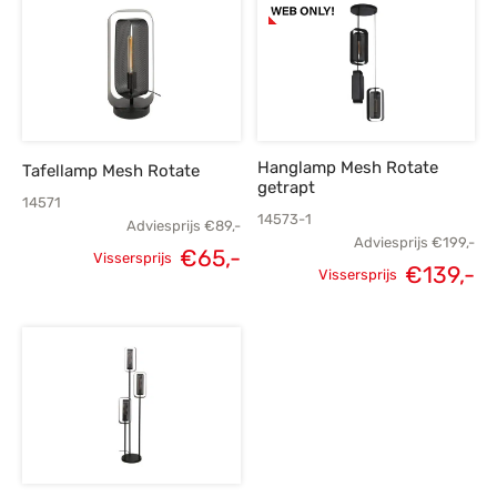
€149,-.
€105,-.
€319,-.
€
Hanglamp Mesh Rotate
Tafellamp Mesh Rotate
getrapt
14571
14573-1
Adviesprijs
€
89,-
Adviesprijs
€
199,-
€
65,-
Vissersprijs
€
139,-
Oorspronkelijke
Huidige
Vissersprijs
Oorspronkelijke
H
prijs was:
prijs is:
prijs was:
p
€89,-.
€65,-.
€199,-.
€