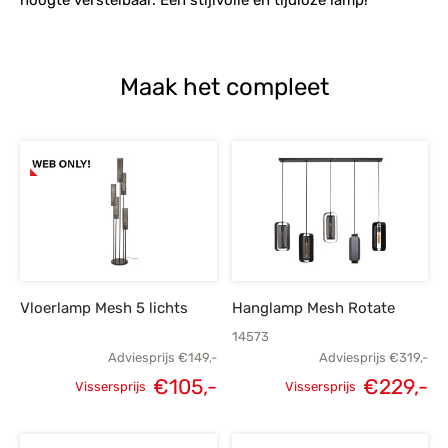
Maak het compleet
Vloerlamp Mesh 5 lichts
Hanglamp Mesh Rotate
14573
Adviesprijs
€
149,-
Adviesprijs
€
319,-
€
105,-
€
229,-
Vissersprijs
Vissersprijs
Oorspronkelijke
Huidige
Oorspronkelijke
H
prijs was:
prijs is:
prijs was:
p