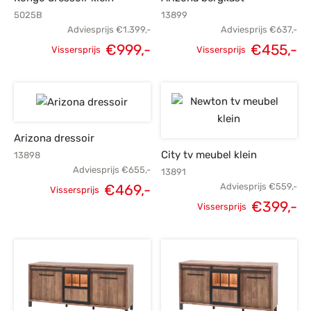
5025B
13899
Adviesprijs
€
1.399,-
Adviesprijs
€
637,-
€
999,-
€
455,-
Vissersprijs
Vissersprijs
Oorspronkelijke
Huidige
Oorspronkelijke
H
prijs was:
prijs is:
prijs was:
p
€1.399,-.
€999,-.
€637,-.
€
Arizona dressoir
City tv meubel klein
13898
Adviesprijs
€
655,-
13891
€
469,-
Adviesprijs
€
559,-
Vissersprijs
Oorspronkelijke
Huidige
€
399,-
Vissersprijs
Oorspronkelijke
H
prijs was:
prijs is:
prijs was:
p
€655,-.
€469,-.
€559,-.
€