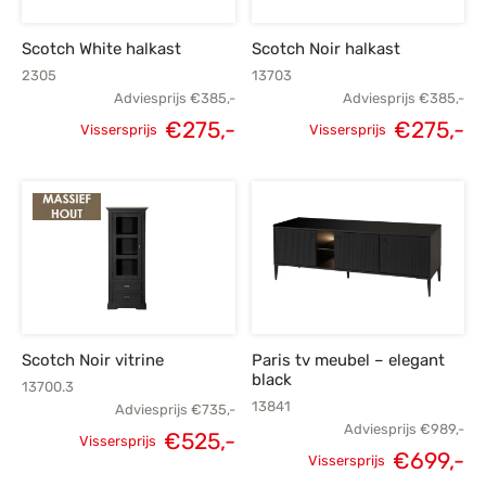
Scotch White halkast
Scotch Noir halkast
2305
13703
Adviesprijs
€
385,-
Adviesprijs
€
385,-
€
275,-
€
275,-
Vissersprijs
Vissersprijs
Oorspronkelijke
Huidige
Oorspronkelijke
H
prijs was:
prijs is:
prijs was:
p
€385,-.
€275,-.
€385,-.
€
Scotch Noir vitrine
Paris tv meubel – elegant
black
13700.3
13841
Adviesprijs
€
735,-
Adviesprijs
€
989,-
€
525,-
Vissersprijs
€
699,-
Oorspronkelijke
Huidige
Vissersprijs
Oorspronkelijke
H