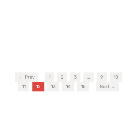
← Prev
1
2
3
…
9
10
11
12
13
14
15
Next →