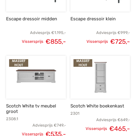
Escape dressoir midden
Escape dressoir klein
Adviesprijs
€
1.195,-
Adviesprijs
€
999,-
€
855,-
€
725,-
Vissersprijs
Vissersprijs
Oorspronkelijke
Huidige
Oorspronkelijke
H
prijs was:
prijs is:
prijs was:
p
€1.195,-.
€855,-.
€999,-.
€
Scotch White tv meubel
Scotch White boekenkast
groot
2301
2308.1
Adviesprijs
€
649,-
Adviesprijs
€
749,-
€
465,-
Vissersprijs
€
535,-
Oorspronkelijke
H
Vissersprijs