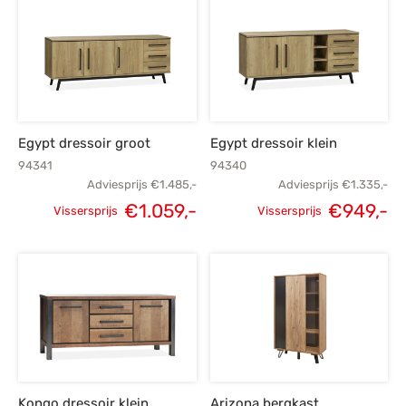
prijs was:
prijs is:
prijs was:
€1.299,-.
€939,-.
€1.549,-.
€1
Egypt dressoir groot
Egypt dressoir klein
94341
94340
Adviesprijs
€
1.485,-
Adviesprijs
€
1.335,-
€
1.059,-
€
949,-
Vissersprijs
Vissersprijs
Oorspronkelijke
Huidige
Oorspronkelijke
H
prijs was:
prijs is:
prijs was:
p
€1.485,-.
€1.059,-.
€1.335,-.
€
Kongo dressoir klein
Arizona bergkast