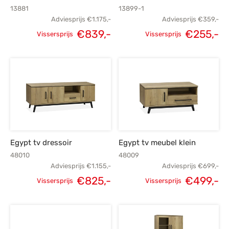
13881
13899-1
Adviesprijs
€
1.175,-
Adviesprijs
€
359,-
€
839,-
€
255,-
Vissersprijs
Vissersprijs
Oorspronkelijke
Huidige
Oorspronkelijke
H
prijs was:
prijs is:
prijs was:
p
€1.175,-.
€839,-.
€359,-.
€
Egypt tv dressoir
Egypt tv meubel klein
48010
48009
Adviesprijs
€
1.155,-
Adviesprijs
€
699,-
€
825,-
€
499,-
Vissersprijs
Vissersprijs
Oorspronkelijke
Huidige
Oorspronkelijke
H
prijs was:
prijs is:
prijs was:
p
€1.155,-.
€825,-.
€699,-.
€