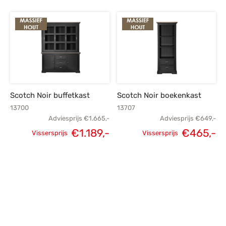
prijs was:
prijs is:
prijs was:
p
€735,-.
€525,-.
€989,-.
€
Scotch Noir buffetkast
Scotch Noir boekenkast
13700
13707
Adviesprijs
€
1.665,-
Adviesprijs
€
649,-
€
1.189,-
€
465,-
Vissersprijs
Vissersprijs
Oorspronkelijke
Huidige
Oorspronkelijke
H
prijs was:
prijs is:
prijs was:
p
€1.665,-.
€1.189,-.
€649,-.
€