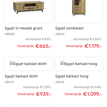
Egypt tv meubel groot
Egypt combikast
48008
68414
Adviesprijs
€
929,-
Adviesprijs
€
1.655,-
€
665,-
€
1.179,-
Vissersprijs
Vissersprijs
Oorspronkelijke
Huidige
Oorspronkelijke
H
prijs was:
prijs is:
prijs was:
p
€929,-.
€665,-.
€1.655,-.
€1
Egypt barkast dicht
Egypt barkast hoog
68413
68412
Adviesprijs
€
1.299,-
Adviesprijs
€
1.549,-
€
939,-
€
1.099,-
Vissersprijs
Vissersprijs
Oorspronkelijke
Huidige
Oorspronkelijke
H