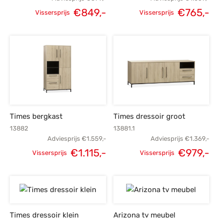
€
849,-
€
765,-
Vissersprijs
Vissersprijs
Oorspronkelijke
Huidige
Oorspronkelijke
H
prijs was:
prijs is:
prijs was:
p
€899,-.
€849,-.
€1.069,-.
€
Times bergkast
Times dressoir groot
13882
13881.1
Adviesprijs
€
1.559,-
Adviesprijs
€
1.369,-
€
1.115,-
€
979,-
Vissersprijs
Vissersprijs
Oorspronkelijke
Huidige
Oorspronkelijke
H
prijs was:
prijs is:
prijs was:
p
€1.559,-.
€1.115,-.
€1.369,-.
€
Times dressoir klein
Arizona tv meubel