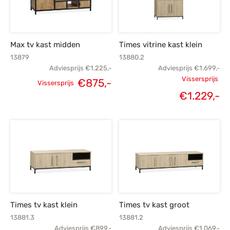
s
amerbank
eubelen
table
planken
en Toonmodellen
bekleding
dex PVC
et- en montageservice
Max tv kast midden
Times vitrine kast klein
programma’s
nmeubelen
ichting toonmodel
ett PVC
13879
13880.2
Adviesprijs
€
1.225,-
Adviesprijs
€
1.699,-
chting
Vissersprijs
€
875,-
Vissersprijs
Oorspronkelijke
Huidige
Oorspronk
ratie
€
1.229,-
H
prijs was:
prijs is:
prij
modellen
€1.225,-.
€875,-.
€1.
€1
Times tv kast klein
Times tv kast groot
13881.3
13881.2
Adviesprijs
€
899,-
Adviesprijs
€
1.069,-