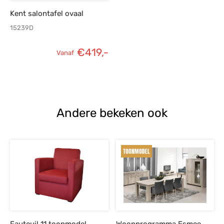
Kent salontafel ovaal
15239D
€
419,-
Vanaf
Andere bekeken ook
Fauteuil 11 toonmodel
Woonprogramma Esmee