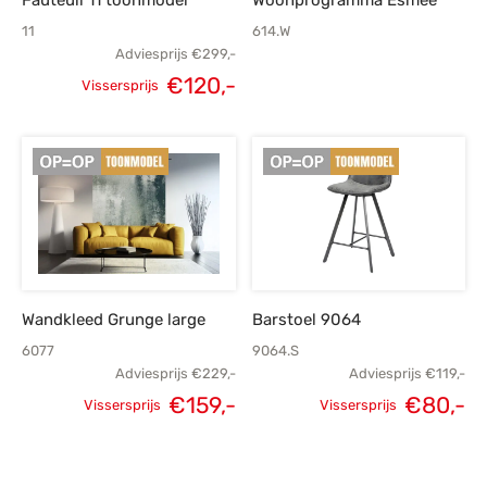
11
614.W
Adviesprijs
€
299,-
€
120,-
Vissersprijs
Oorspronkelijke
Huidige
prijs was:
prijs is:
€299,-.
€120,-.
Wandkleed Grunge large
Barstoel 9064
6077
9064.S
Adviesprijs
€
229,-
Adviesprijs
€
119,-
€
159,-
€
80,-
Vissersprijs
Vissersprijs
Oorspronkelijke
Huidige
Oorspronkelijke
H
prijs was:
prijs is:
prijs was:
p