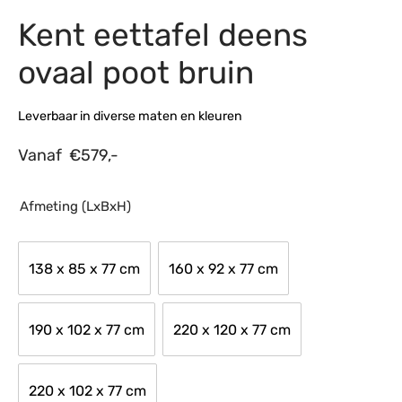
Kent eettafel deens
s
amerbank
eubelen
table
planken
en Toonmodellen
bekleding
dex PVC
et- en montageservice
ovaal poot bruin
programma’s
nmeubelen
ichting toonmodel
ett PVC
Leverbaar in diverse maten en kleuren
chting
Vanaf
€
579,-
ratie
modellen
Afmeting (LxBxH)
138 x 85 x 77 cm
160 x 92 x 77 cm
190 x 102 x 77 cm
220 x 120 x 77 cm
220 x 102 x 77 cm