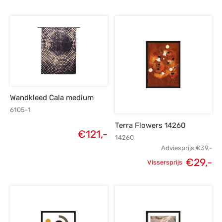
Oorspronkelijke
Huidige
prijs was:
prijs is:
€39,-.
€29,-.
Wandkleed Cala medium
6105-1
Terra Flowers 14260
€
121,-
14260
Adviesprijs
€
39,-
€
29,-
Vissersprijs
Oorspronkelijke
H
prijs was:
p
€39,-.