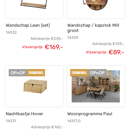
s
amerbank
eubelen
table
planken
en Toonmodellen
bekleding
dex PVC
et- en montageservice
Wandschap Lean (set)
Wandschap / kapstok Mill
programma’s
nmeubelen
ichting toonmodel
ett PVC
groot
14332
14339
Adviesprijs
€
235,-
chting
Adviesprijs
€
125,-
€
169,-
Vissersprijs
€
89,-
Oorspronkelijke
Huidige
Vissersprijs
ratie
Oorspronkelijke
H
prijs was:
prijs is:
modellen
prijs was:
p
€235,-.
€169,-.
€125,-.
Nachtkastje Hover
Woonprogramma Paul
14331
14317.G
Adviesprijs
€
165,-