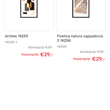
Arches 14259
Poetica nature cappadocia
3 14258
14258-1
14258
Adviesprijs
€
39,-
Adviesprijs
€
39,-
€
29,-
Vissersprijs
€
29,-
Oorspronkelijke
Huidige
Vissersprijs
Oorspronkelijke
H
prijs was:
prijs is:
prijs was:
p
€39,-.
€29,-.
€39,-.