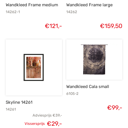
Wandkleed Frame medium
Wandkleed Frame large
14262-1
14262
€
121,-
€
159,50
Wandkleed Cala small
6105-2
Skyline 14261
€
99,-
14261
Adviesprijs
€
39,-
€
29,-
Vissersprijs