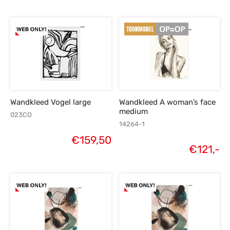
Wandkleed Vogel large
Wandkleed A woman’s face
medium
023CO
14264-1
€
159,50
€
121,-