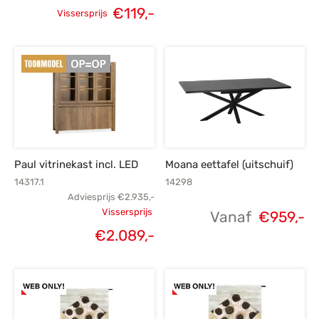
€
119,-
Vissersprijs
Oorspronkelijke
Huidige
prijs was:
prijs is:
€165,-.
€119,-.
Paul vitrinekast incl. LED
Moana eettafel (uitschuif)
14317.1
14298
Adviesprijs
€
2.935,-
Vissersprijs
Vanaf
€
959,-
Oorspronkelijke
€
2.089,-
Huidige
prijs was:
prijs is:
€2.935,-.
€2.089,-.