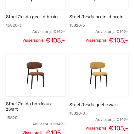
Stoel Jesda geel-d.bruin
Stoel Jesda bruin-d.bruin
15820-3
15820-5
Adviesprijs
€
149,-
Adviesprijs
€
149,-
€
105,-
€
105,-
Vissersprijs
Vissersprijs
Oorspronkelijke
Huidige
Oorspronkelijke
H
prijs was:
prijs is:
prijs was:
p
€149,-.
€105,-.
€149,-.
€
Stoel Jesda bordeaux-
Stoel Jesda geel-zwart
zwart
15820-8
15820
Adviesprijs
€
149,-
Adviesprijs
€
149,-
€
105,-
Vissersprijs
€
105,-
Vissersprijs