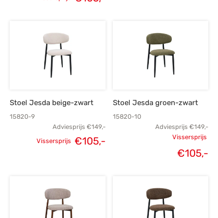
Oorspronkelijke
H
Oorspronkelijke
Huidige
prijs was:
p
prijs was:
prijs is:
€149,-.
€
€149,-.
€105,-.
Stoel Jesda beige-zwart
Stoel Jesda groen-zwart
15820-9
15820-10
Adviesprijs
€
149,-
Adviesprijs
€
149,-
Vissersprijs
€
105,-
Vissersprijs
Oorspronkelijke
Huidige
Oorspronk
€
105,-
H
prijs was:
prijs is:
prij
p
€149,-.
€105,-.
€
€