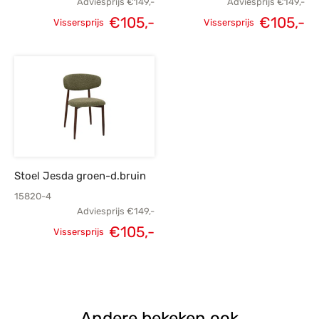
Adviesprijs
€
149,-
Adviesprijs
€
149,-
€
105,-
€
105,-
Vissersprijs
Vissersprijs
Oorspronkelijke
Huidige
Oorspronkelijke
H
prijs was:
prijs is:
prijs was:
p
€149,-.
€105,-.
€149,-.
€
Stoel Jesda groen-d.bruin
15820-4
Adviesprijs
€
149,-
€
105,-
Vissersprijs
Oorspronkelijke
Huidige
prijs was:
prijs is:
€149,-.
€105,-.
Andere bekeken ook