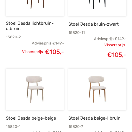
Stoel Jesda lichtbruin-
Stoel Jesda bruin-zwart
d.bruin
15820-11
15820-2
Adviesprijs
€
149,-
Adviesprijs
€
149,-
Vissersprijs
€
105,-
Vissersprijs
Oorspronk
€
105,-
Oorspronkelijke
Huidige
H
prij
prijs was:
prijs is:
p
€
€149,-.
€105,-.
€
Stoel Jesda beige-beige
Stoel Jesda beige-l.bruin
15820-1
15820-7