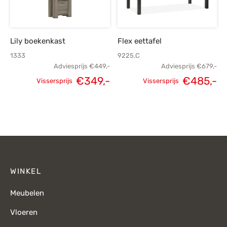
Lily boekenkast
Flex eettafel
1333
9225.C
Adviesprijs
€
449,-
Adviesprijs
€
679,-
€
349,-
€
485,-
Vissersprijs
Vissersprijs
Oorspronkelijke
Huidige
Oorspronkelijke
H
prijs was:
prijs is:
prijs was:
p
€449,-.
€349,-.
€679,-.
€
WINKEL
Meubelen
Vloeren