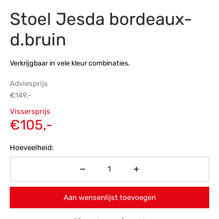
Stoel Jesda bordeaux-
s
amerbank
eubelen
table
planken
en Toonmodellen
bekleding
dex PVC
et- en montageservice
d.bruin
programma’s
nmeubelen
ichting toonmodel
ett PVC
Verkrijgbaar in vele kleur combinaties.
chting
Adviesprijs
ratie
€
149,-
Oorspronkelijke
Vissersprijs
modellen
prijs was:
Huidige
€
105,-
€149,-.
prijs is:
Hoeveelheid:
€105,-.
Aan wensenlijst toevoegen