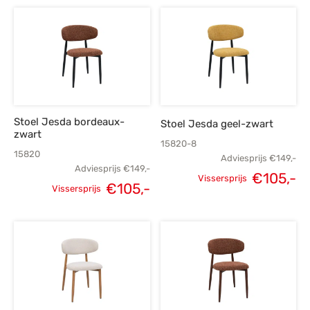
prijs was:
prijs is:
prijs was:
p
€149,-.
€105,-.
€149,-.
€
Stoel Jesda bordeaux-
Stoel Jesda geel-zwart
zwart
15820-8
15820
Adviesprijs
€
149,-
Adviesprijs
€
149,-
€
105,-
Vissersprijs
€
105,-
Vissersprijs
Oorspronkelijke
H
Oorspronkelijke
Huidige
prijs was:
p
prijs was:
prijs is:
€149,-.
€
€149,-.
€105,-.