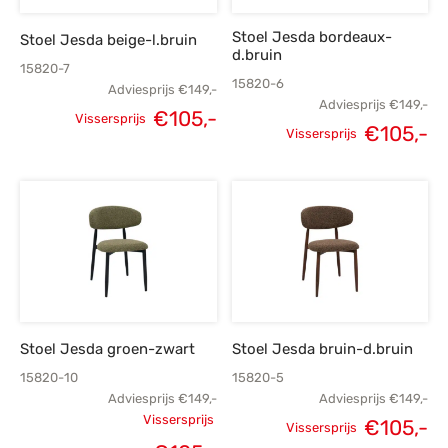
Stoel Jesda bordeaux-
Stoel Jesda beige-l.bruin
d.bruin
15820-7
15820-6
Adviesprijs
€
149,-
Adviesprijs
€
149,-
€
105,-
Vissersprijs
€
105,-
Oorspronkelijke
Huidige
Vissersprijs
Oorspronkelijke
H
prijs was:
prijs is:
prijs was:
p
€149,-.
€105,-.
€149,-.
€
Stoel Jesda groen-zwart
Stoel Jesda bruin-d.bruin
15820-10
15820-5
Adviesprijs
€
149,-
Adviesprijs
€
149,-
Vissersprijs
€
105,-
Vissersprijs
Oorspronkelijke
Oorspronkelijke
H