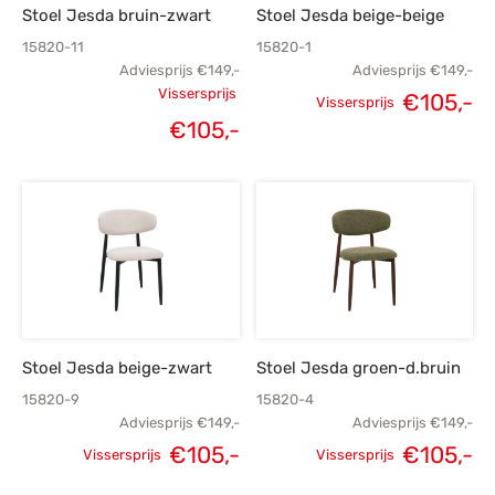
Stoel Jesda bruin-zwart
Stoel Jesda beige-beige
15820-11
15820-1
Adviesprijs
€
149,-
Adviesprijs
€
149,-
Vissersprijs
€
105,-
Vissersprijs
Oorspronkelijke
Oorspronkelijke
H
€
105,-
Huidige
prijs was:
prijs was:
p
prijs is:
€149,-.
€149,-.
€
€105,-.
Stoel Jesda beige-zwart
Stoel Jesda groen-d.bruin
15820-9
15820-4
Adviesprijs
€
149,-
Adviesprijs
€
149,-
€
105,-
€
105,-
Vissersprijs
Vissersprijs
Oorspronkelijke
Huidige
Oorspronkelijke
H