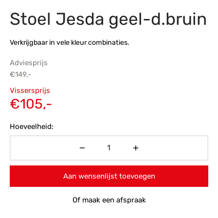
Stoel Jesda geel-d.bruin
s
amerbank
eubelen
table
planken
en Toonmodellen
bekleding
dex PVC
et- en montageservice
Verkrijgbaar in vele kleur combinaties.
programma’s
nmeubelen
ichting toonmodel
ett PVC
Adviesprijs
chting
€
149,-
Oorspronkelijke
ratie
Vissersprijs
prijs was:
Huidige
€
105,-
modellen
€149,-.
prijs is:
Hoeveelheid:
€105,-.
Aan wensenlijst toevoegen
Of maak een afspraak