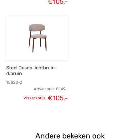
€
105,-
Huidige
prijs was:
prijs was:
p
prijs is:
€149,-.
€149,-.
€
€105,-.
Stoel Jesda lichtbruin-
d.bruin
15820-2
Adviesprijs
€
149,-
€
105,-
Vissersprijs
Oorspronkelijke
Huidige
prijs was:
prijs is:
€149,-.
€105,-.
Andere bekeken ook