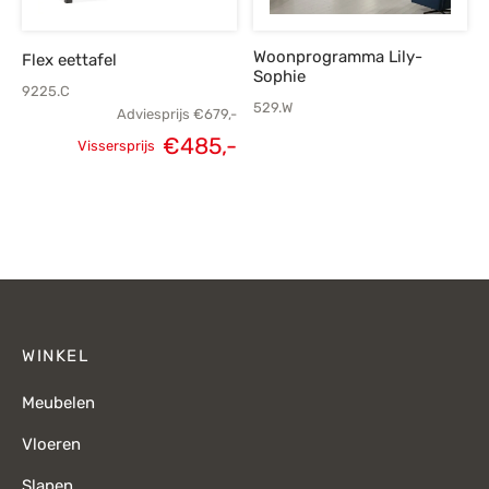
Woonprogramma Lily-
Flex eettafel
Sophie
9225.C
529.W
Adviesprijs
€
679,-
€
485,-
Vissersprijs
Oorspronkelijke
Huidige
prijs was:
prijs is:
€679,-.
€485,-.
WINKEL
Meubelen
Vloeren
Slapen