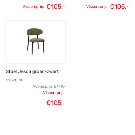
€
105,-
€
105,-
Vissersprijs
Vissersprijs
Oorspronkelijke
Huidige
Oorspronkelijke
H
prijs was:
prijs is:
prijs was:
p
€149,-.
€105,-.
€149,-.
€
Stoel Jesda groen-zwart
15820-10
Adviesprijs
€
149,-
Vissersprijs
Oorspronkelijke
€
105,-
Huidige
prijs was:
prijs is:
€149,-.
€105,-.