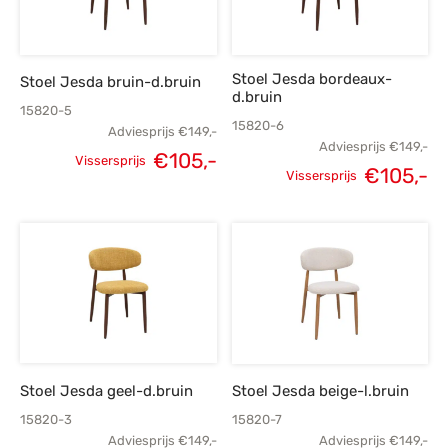
Stoel Jesda bordeaux-
Stoel Jesda bruin-d.bruin
d.bruin
15820-5
15820-6
Adviesprijs
€
149,-
Adviesprijs
€
149,-
€
105,-
Vissersprijs
€
105,-
Oorspronkelijke
Huidige
Vissersprijs
Oorspronkelijke
H
prijs was:
prijs is:
prijs was:
p
€149,-.
€105,-.
€149,-.
€
Stoel Jesda geel-d.bruin
Stoel Jesda beige-l.bruin
15820-3
15820-7
Adviesprijs
€
149,-
Adviesprijs
€
149,-