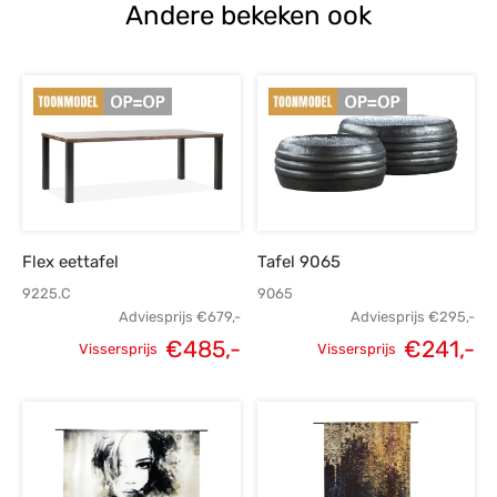
Andere bekeken ook
Flex eettafel
Tafel 9065
9225.C
9065
Adviesprijs
€
679,-
Adviesprijs
€
295,-
€
485,-
€
241,-
Vissersprijs
Vissersprijs
Oorspronkelijke
Huidige
Oorspronkelijke
H
prijs was:
prijs is:
prijs was:
p
€679,-.
€485,-.
€295,-.
€