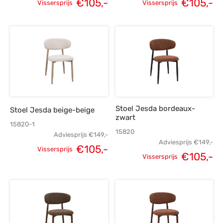
€
105,-
€
105,-
Vissersprijs
Vissersprijs
Oorspronkelijke
Huidige
Oorspronkelijke
H
prijs was:
prijs is:
prijs was:
p
€149,-.
€105,-.
€149,-.
€
Stoel Jesda bordeaux-
Stoel Jesda beige-beige
zwart
15820-1
15820
Adviesprijs
€
149,-
Adviesprijs
€
149,-
€
105,-
Vissersprijs
€
105,-
Oorspronkelijke
Huidige
Vissersprijs
Oorspronkelijke
H
prijs was:
prijs is:
prijs was:
p
€149,-.
€105,-.
€149,-.
€