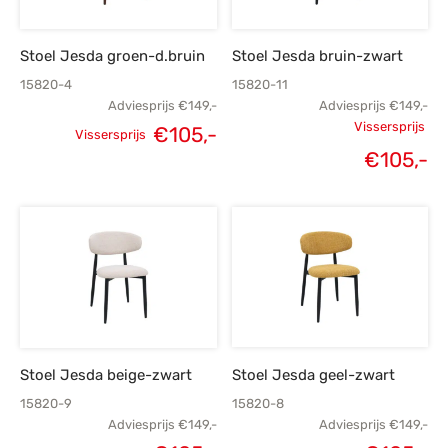
Stoel Jesda groen-d.bruin
Stoel Jesda bruin-zwart
15820-4
15820-11
Adviesprijs
€
149,-
Adviesprijs
€
149,-
Vissersprijs
€
105,-
Vissersprijs
Oorspronkelijke
Huidige
Oorspronk
€
105,-
H
prijs was:
prijs is:
prij
p
€149,-.
€105,-.
€
€
Stoel Jesda beige-zwart
Stoel Jesda geel-zwart
15820-9
15820-8
Adviesprijs
€
149,-
Adviesprijs
€
149,-