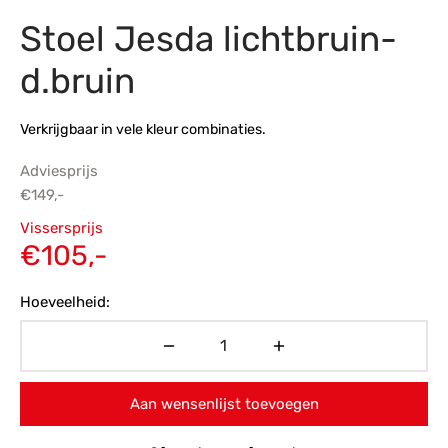
Stoel Jesda lichtbruin-
s
amerbank
eubelen
table
planken
en Toonmodellen
bekleding
dex PVC
et- en montageservice
d.bruin
programma’s
nmeubelen
ichting toonmodel
ett PVC
Verkrijgbaar in vele kleur combinaties.
chting
Adviesprijs
ratie
€
149,-
Oorspronkelijke
Vissersprijs
modellen
prijs was:
Huidige
€
105,-
€149,-.
prijs is:
Hoeveelheid:
€105,-.
Aan wensenlijst toevoegen