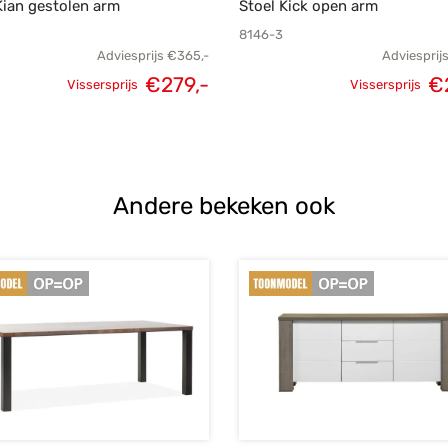
Kian gestolen arm
Stoel Kick open arm
8146-3
Adviesprijs
€
365,-
Adviesprij
Oorspronkelijke
Huidige
Oorspronk
€
279,-
€
Vissersprijs
Vissersprijs
prijs was:
prijs is:
prij
€365,-.
€279,-.
€2
Andere bekeken ook