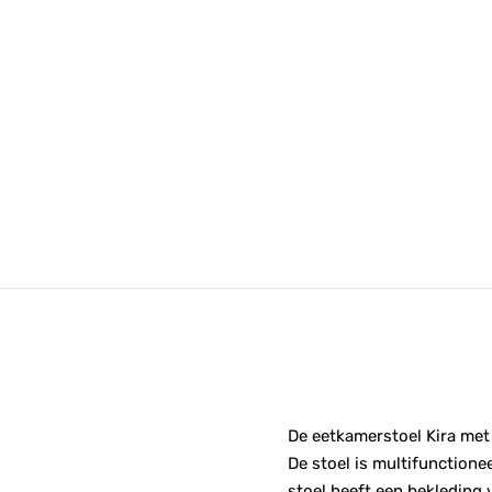
De eetkamerstoel Kira met 
De stoel is multifunctione
stoel heeft een bekleding v