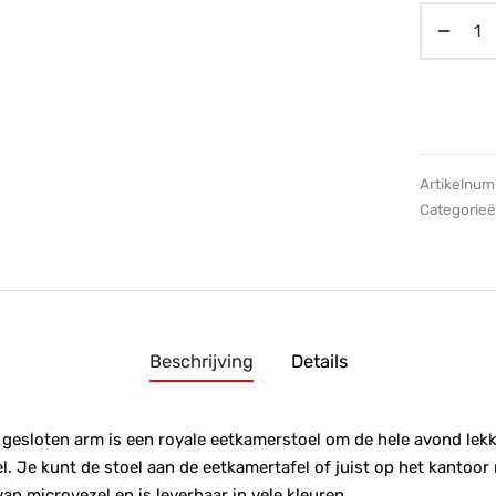
Artikelnu
Categorie
Beschrijving
Details
gesloten arm is een royale eetkamerstoel om de hele avond lekk
el. Je kunt de stoel aan de eetkamertafel of juist op het kantoo
an microvezel en is leverbaar in vele kleuren.