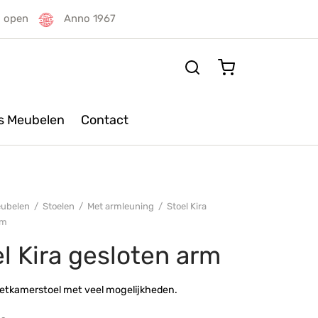
g open
Anno 1967
rs Meubelen
Contact
ubelen
/
Stoelen
/
Met armleuning
/
Stoel Kira
rm
l Kira gesloten arm
etkamerstoel met veel mogelijkheden.