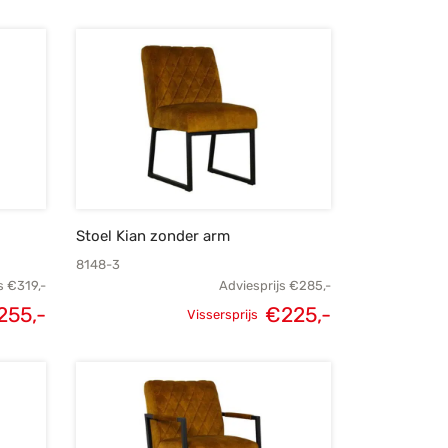
Stoel Kian zonder arm
8148-3
s
€
319,-
Adviesprijs
€
285,-
elijke
Huidige
Oorspronkelijke
Huidige
255,-
€
225,-
Vissersprijs
s was:
prijs is:
prijs was:
prijs is:
319,-.
€255,-.
€285,-.
€225,-.