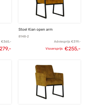
Stoel Kian open arm
8148-2
s
€
365,-
Adviesprijs
€
319,-
elijke
Huidige
Oorspronkelijke
Huidige
279,-
€
255,-
Vissersprijs
s was:
prijs is:
prijs was:
prijs is:
365,-.
€279,-.
€319,-.
€255,-.