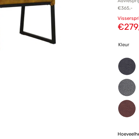
Adviespri
€
365,-
Oorsp
Visserspr
prijs
€
279
€365
Kleur
Hoeveelhe