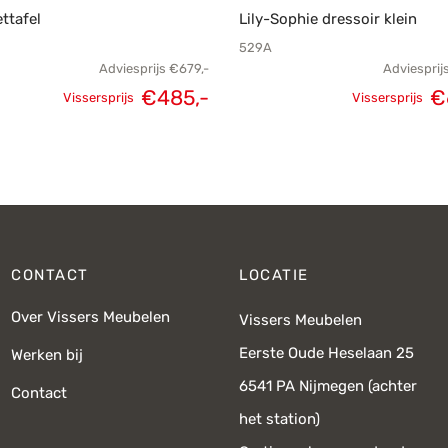
ettafel
Lily-Sophie dressoir klein
529A
Adviesprijs
€
679,-
Adviesprij
€
485,-
€
Vissersprijs
Vissersprijs
Oorspronkelijke
Huidige
Oorspronk
prijs was:
prijs is:
prij
€679,-.
€485,-.
€
CONTACT
LOCATIE
Over Vissers Meubelen
Vissers Meubelen
Eerste Oude Heselaan 25
Werken bij
6541 PA Nijmegen (achter
Contact
het station)