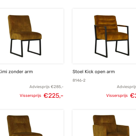
Kimi zonder arm
Stoel Kick open arm
8146-2
Adviesprijs
€
285,-
Adviesprij
Oorspronkelijke
Huidige
Oorspronk
€
225,-
€
Vissersprijs
Vissersprijs
prijs was:
prijs is:
prij
€285,-.
€225,-.
€