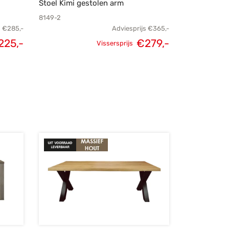
Stoel Kimi gestolen arm
8149-2
s
€
285,-
Adviesprijs
€
365,-
elijke
Huidige
Oorspronkelijke
Huidige
225,-
€
279,-
Vissersprijs
s was:
prijs is:
prijs was:
prijs is:
85,-.
€225,-.
€365,-.
€279,-.