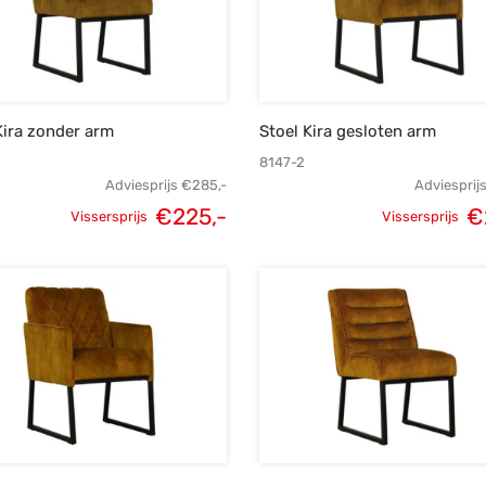
Kira zonder arm
Stoel Kira gesloten arm
8147-2
Adviesprijs
€
285,-
Adviesprij
Oorspronkelijke
Huidige
Oorspronk
€
225,-
€
Vissersprijs
Vissersprijs
prijs was:
prijs is:
prij
€285,-.
€225,-.
€