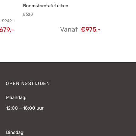
Boomstamtafel eiken
5620
s
€
949,-
Vanaf
€
975,-
679,-
elijke
Huidige
s was:
prijs is:
949,-.
€679,-.
OPENINGSTIJDEN
Maandag:
12:00 – 18:00 uur
Dinsdag: