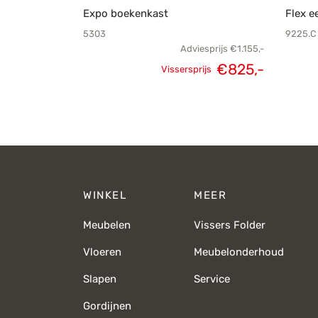
Expo boekenkast
Flex e
5303
9225.C
Adviesprijs
€
1.155,-
€
825,-
Vissersprijs
Oorspronkelijke
Huidige
prijs was:
prijs is:
€1.155,-.
€825,-.
WINKEL
MEER
Meubelen
Vissers Folder
Vloeren
Meubelonderhoud
Slapen
Service
Gordijnen