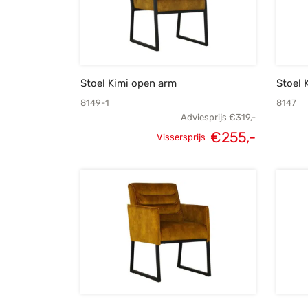
Stoel Kimi open arm
Stoel 
8149-1
8147
Adviesprijs
€
319,-
Oorspronkelijke
Huidige
€
255,-
Vissersprijs
prijs was:
prijs is:
€319,-.
€255,-.