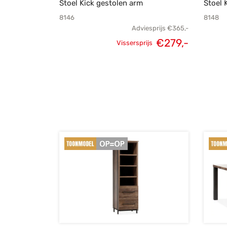
Stoel Kick gestolen arm
Stoel 
8146
8148
Adviesprijs
€
365,-
Oorspronkelijke
Huidige
€
279,-
Vissersprijs
prijs was:
prijs is:
€365,-.
€279,-.