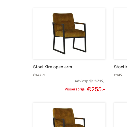
Stoel Kira open arm
Stoel 
8147-1
8149
Adviesprijs
€
319,-
Oorspronkelijke
Huidige
€
255,-
Vissersprijs
prijs was:
prijs is:
€319,-.
€255,-.