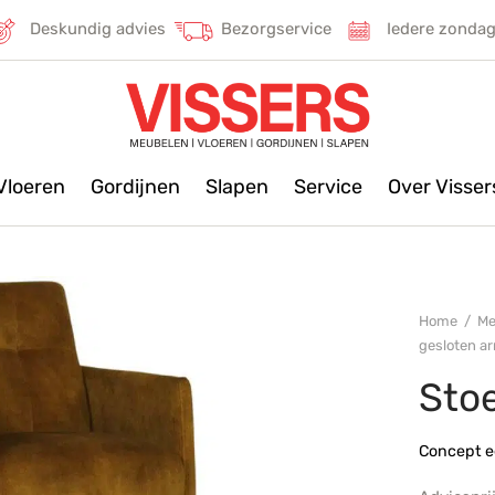
Deskundig advies
Bezorgservice
Iedere zonda
Vloeren
Gordijnen
Slapen
Service
Over Visse
Home
/
Me
gesloten a
Stoe
Concept e