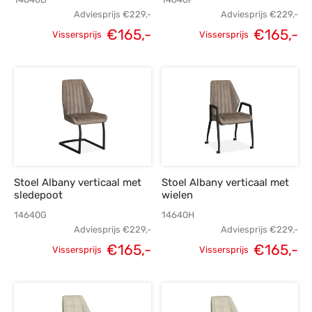
Adviesprijs
€
229,-
Adviesprijs
€
229,-
Oorspronkelijke
Huidige
Oorspronkelijke
H
€
165,-
€
165,-
Vissersprijs
Vissersprijs
prijs was:
prijs is:
prijs was:
p
€229,-.
€165,-.
€229,-.
€
Stoel Albany verticaal met
Stoel Albany verticaal met
sledepoot
wielen
14640G
14640H
Adviesprijs
€
229,-
Adviesprijs
€
229,-
Oorspronkelijke
Huidige
Oorspronkelijke
H
€
165,-
€
165,-
Vissersprijs
Vissersprijs
prijs was:
prijs is:
prijs was:
p
€229,-.
€165,-.
€229,-.
€