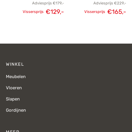
Adviesprijs
€
179,-
Adviesprijs
€
229,-
Oorspronkelijke
Huidige
€
129,-
€
165,-
Vissersprijs
Vissersprijs
Oorspronkelijke
H
prijs was:
prijs is:
prijs was:
p
€179,-.
€129,-.
€229,-.
€
WINKEL
Meubelen
Vloeren
Slapen
Gordijnen
MEER