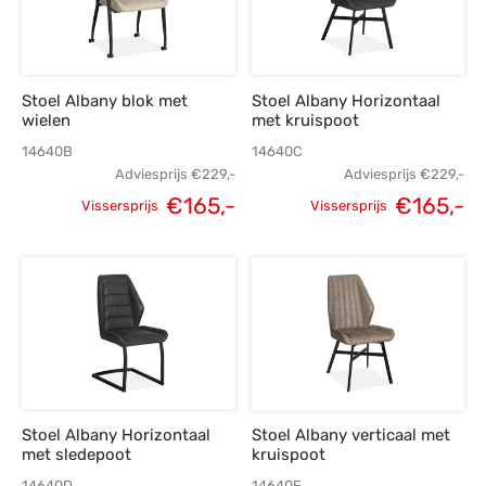
Stoel Albany blok met
Stoel Albany Horizontaal
wielen
met kruispoot
14640B
14640C
Adviesprijs
€
229,-
Adviesprijs
€
229,-
Oorspronkelijke
Huidige
Oorspronkelijke
H
€
165,-
€
165,-
Vissersprijs
Vissersprijs
prijs was:
prijs is:
prijs was:
p
€229,-.
€165,-.
€229,-.
€
Stoel Albany Horizontaal
Stoel Albany verticaal met
met sledepoot
kruispoot
14640D
14640F