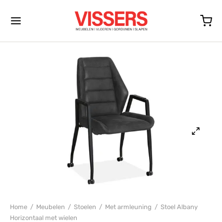
Back
Back
Back
Back
Back
Back
Back
Back
Back
Back
Back
Back
Back
Back
Back
Back
Back
Back
Back
Back
Back
Back
Back
BELEN
KEN
TEUILS
ELEN
TEN
ELS
NPROGRAMMA’S
LICHTING
ORATIE
NMODELLEN
EREN
INAAT
IJT
ERKLEDEN
PBEKLEDING
DIJNEN
PEN
DEN
RASSEN
ESSOIRES
TEN
R VISSERS MEUBELEN
en
en
euils
armleuning
soirs
fels
decor of Houtfineer
glampen
decoratie
en Toonmodellen
naat
ant Laminaat
ant PVC
ant tapijt
oo vloerkleden
ant Trapbekleding
ijnen
den
en met opbergruimte
assen
ssoires
modes
rgservice
euils
stellen
fauteuils
er armleuning
nes
huifbare tafels
ief
llampen
tokken
euils Toonmodellen
line Laminaat
egen collectie PVC
parte tapijt
gros vloerkleden
inique Trapbekleding
decoratie
assen
prings
ers
dengoed
ideurkasten
ageservice
len
banken
xfauteuils
eltjes
kasten
ntafels
glans
ondlampen
ken
ls Toonmodellen
t
m at Home Laminaat
inique PVC
 tapijt
e vloerkleden
e en rails
ssoires
enbodems
dkussens
kast
Home
/
Meubelen
/
Stoelen
/
Met armleuning
/
Stoel Albany
Horizontaal met wielen
en
oren Banken
p fauteuils
toelen
enkasten
ttafels
rlampen
kleden
len Toonmodellen
rkleden
k-Step Laminaat
m at Home PVC
e tapijt
aat en advies
en
kanten
tkastjes
fdeurkasten