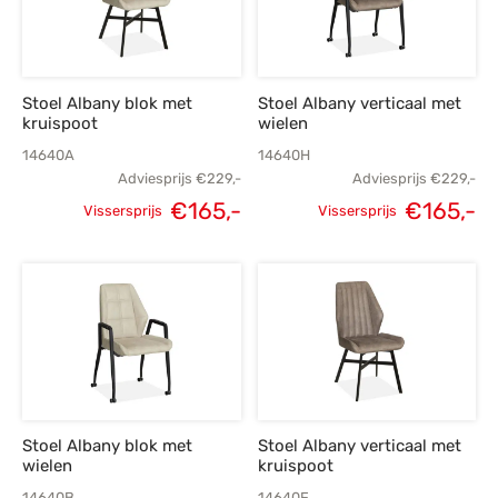
Stoel Albany blok met
Stoel Albany verticaal met
kruispoot
wielen
14640A
14640H
Adviesprijs
€
229,-
Adviesprijs
€
229,-
Oorspronkelijke
Huidige
Oorspronkelijke
H
€
165,-
€
165,-
Vissersprijs
Vissersprijs
prijs was:
prijs is:
prijs was:
p
€229,-.
€165,-.
€229,-.
€
Stoel Albany blok met
Stoel Albany verticaal met
wielen
kruispoot
14640B
14640F