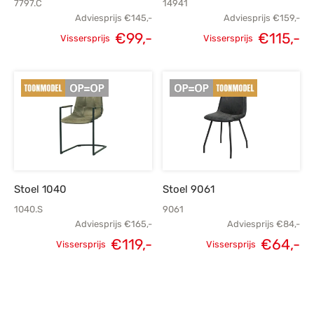
7797.C
14941
Adviesprijs
€
145,-
Adviesprijs
€
159,-
Oorspronkelijke
Huidige
Oorspronkelijke
H
€
99,-
€
115,-
Vissersprijs
Vissersprijs
prijs was:
prijs is:
prijs was:
p
€145,-.
€99,-.
€159,-.
€
Stoel 1040
Stoel 9061
1040.S
9061
Adviesprijs
€
165,-
Adviesprijs
€
84,-
Oorspronkelijke
Huidige
€
119,-
€
64,-
Vissersprijs
Vissersprijs
Oorspronkelijke
H
prijs was:
prijs is:
prijs was:
p
€165,-.
€119,-.
€84,-.