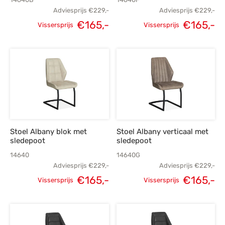
Adviesprijs
€
229,-
Adviesprijs
€
229,-
Oorspronkelijke
Huidige
Oorspronkelijke
H
€
165,-
€
165,-
Vissersprijs
Vissersprijs
prijs was:
prijs is:
prijs was:
p
€229,-.
€165,-.
€229,-.
€
Stoel Albany blok met
Stoel Albany verticaal met
sledepoot
sledepoot
14640
14640G
Adviesprijs
€
229,-
Adviesprijs
€
229,-
Oorspronkelijke
Huidige
Oorspronkelijke
H
€
165,-
€
165,-
Vissersprijs
Vissersprijs
prijs was:
prijs is:
prijs was:
p
€229,-.
€165,-.
€229,-.
€