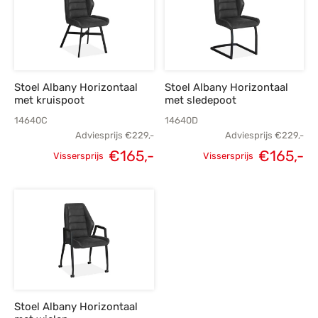
Stoel Albany Horizontaal
Stoel Albany Horizontaal
met kruispoot
met sledepoot
14640C
14640D
Adviesprijs
€
229,-
Adviesprijs
€
229,-
Oorspronkelijke
Huidige
Oorspronkelijke
H
€
165,-
€
165,-
Vissersprijs
Vissersprijs
prijs was:
prijs is:
prijs was:
p
€229,-.
€165,-.
€229,-.
€
Stoel Albany Horizontaal