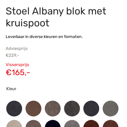
Stoel Albany blok met
s
amerbank
eubelen
table
planken
en Toonmodellen
bekleding
dex PVC
et- en montageservice
kruispoot
programma’s
nmeubelen
ichting toonmodel
ett PVC
Leverbaar in diverse kleuren en formaten.
chting
Adviesprijs
ratie
€
229,-
Oorspronkelijke
Vissersprijs
modellen
prijs was:
Huidige
€
165,-
€229,-.
prijs is:
€165,-.
Kleur