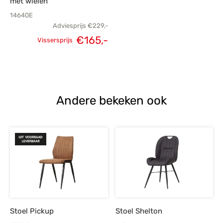
met wielen
14640E
Adviesprijs
€
229,-
Oorspronkelijke
Huidige
€
165,-
Vissersprijs
prijs was:
prijs is:
€229,-.
€165,-.
Andere bekeken ook
Stoel Pickup
Stoel Shelton