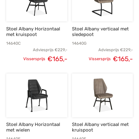
Stoel Albany Horizontaal
Stoel Albany verticaal met
met kruispoot
sledepoot
14640C
14640G
Adviesprijs
€
229,-
Adviesprijs
€
229,-
Oorspronkelijke
Huidige
Oorspronkelijke
H
€
165,-
€
165,-
Vissersprijs
Vissersprijs
prijs was:
prijs is:
prijs was:
p
€229,-.
€165,-.
€229,-.
€
Stoel Albany Horizontaal
Stoel Albany verticaal met
met wielen
kruispoot
14640E
14640F