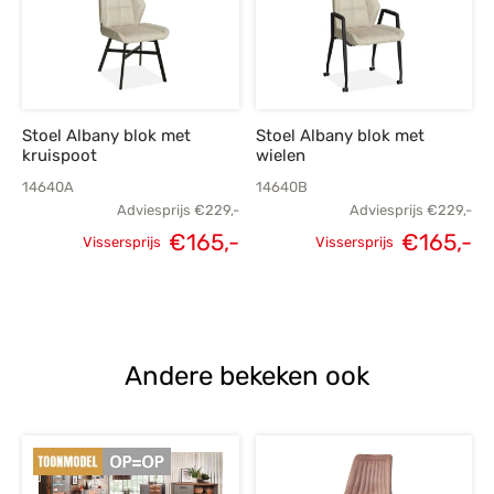
Stoel Albany blok met
Stoel Albany blok met
kruispoot
wielen
14640A
14640B
Adviesprijs
€
229,-
Adviesprijs
€
229,-
Oorspronkelijke
Huidige
Oorspronkelijke
H
€
165,-
€
165,-
Vissersprijs
Vissersprijs
prijs was:
prijs is:
prijs was:
p
€229,-.
€165,-.
€229,-.
€
Andere bekeken ook