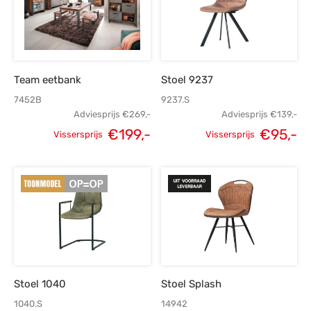
Team eetbank
Stoel 9237
7452B
9237.S
Adviesprijs
€
269,-
Adviesprijs
€
139,-
Oorspronkelijke
H
€
199,-
€
95,-
Vissersprijs
Vissersprijs
Oorspronkelijke
Huidige
prijs was:
p
prijs was:
prijs is:
€139,-.
€269,-.
€199,-.
Stoel 1040
Stoel Splash
1040.S
14942