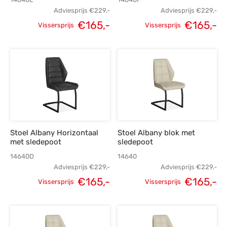
Adviesprijs
€
229,-
Adviesprijs
€
229,-
Oorspronkelijke
Huidige
Oorspronkelijke
H
€
165,-
€
165,-
Vissersprijs
Vissersprijs
prijs was:
prijs is:
prijs was:
p
€229,-.
€165,-.
€229,-.
€
Stoel Albany Horizontaal
Stoel Albany blok met
met sledepoot
sledepoot
14640D
14640
Adviesprijs
€
229,-
Adviesprijs
€
229,-
Oorspronkelijke
Huidige
Oorspronkelijke
H
€
165,-
€
165,-
Vissersprijs
Vissersprijs
prijs was:
prijs is:
prijs was:
p
€229,-.
€165,-.
€229,-.
€