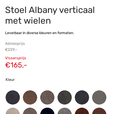
Stoel Albany verticaal
s
amerbank
eubelen
table
planken
en Toonmodellen
bekleding
dex PVC
et- en montageservice
met wielen
programma’s
nmeubelen
ichting toonmodel
ett PVC
Leverbaar in diverse kleuren en formaten.
chting
Adviesprijs
ratie
€
229,-
Oorspronkelijke
Vissersprijs
modellen
prijs was:
Huidige
€
165,-
€229,-.
prijs is:
€165,-.
Kleur