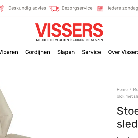
Deskundig advies
Bezorgservice
Iedere zonda
Vloeren
Gordijnen
Slapen
Service
Over Visse
Home
/
Me
blok met s
Stoe
sle