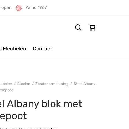
g open
Anno 1967
rs Meubelen
Contact
ubelen
/
Stoelen
/
Zonder armleuning
/
Stoel Albany
ledepoot
l Albany blok met
depoot