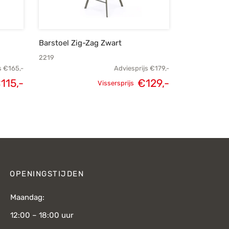
Barstoel Zig-Zag Zwart
2219
s
€
165,-
Adviesprijs
€
179,-
elijke
Huidige
€
115,-
€
129,-
Vissersprijs
Oorspronkelijke
Huidige
js was:
prijs is:
prijs was:
prijs is:
165,-.
€115,-.
€179,-.
€129,-.
OPENINGSTIJDEN
Maandag:
12:00 – 18:00 uur