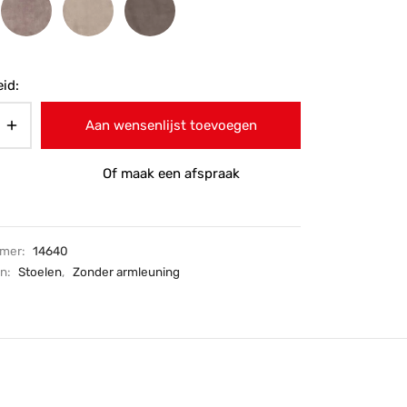
id:
Aan wensenlijst toevoegen
Of maak een afspraak
mmer:
14640
ën:
Stoelen
,
Zonder armleuning