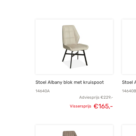
Stoel Albany blok met kruispoot
Stoel 
14640A
14640
Adviesprijs
€
229,-
Oorspronkelijke
Huidige
€
165,-
Vissersprijs
prijs was:
prijs is:
€229,-.
€165,-.