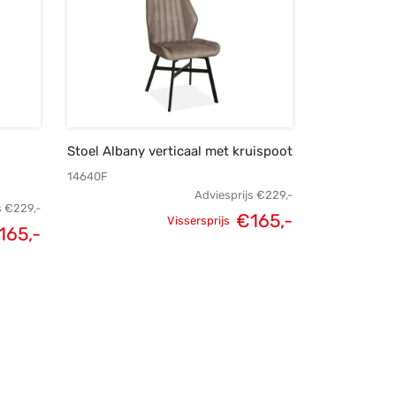
Stoel Albany verticaal met kruispoot
14640F
Adviesprijs
€
229,-
s
€
229,-
Oorspronkelijke
Huidige
€
165,-
Vissersprijs
elijke
Huidige
165,-
prijs was:
prijs is:
s was:
prijs is:
€229,-.
€165,-.
229,-.
€165,-.