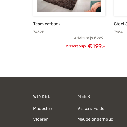
Team eetbank
Stoel 
7452B
7964
Adviesprijs
€
269,-
€
199,-
Vissersprijs
Oorspronkelijke
Huidige
prijs was:
prijs is:
€269,-.
€199,-.
WINKEL
MEER
Meubelen
Vissers Folder
Vloeren
Meubelonderhoud