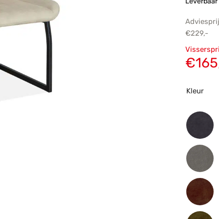
Leverbaar 
Adviespri
€
229,-
Oorsp
Visserspr
prijs
€
165
€229,
Kleur