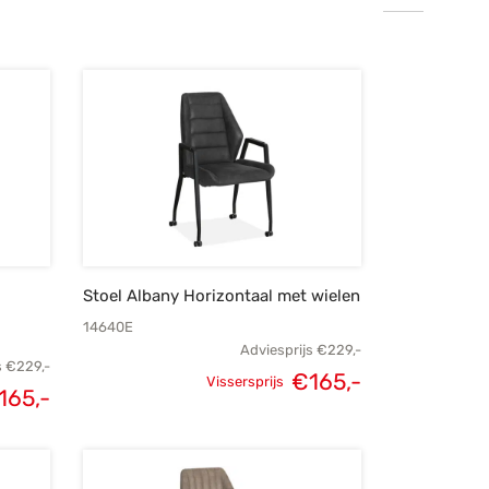
Stoel Albany Horizontaal met wielen
14640E
Adviesprijs
€
229,-
s
€
229,-
Oorspronkelijke
Huidige
€
165,-
Vissersprijs
elijke
Huidige
165,-
prijs was:
prijs is:
s was:
prijs is:
€229,-.
€165,-.
229,-.
€165,-.