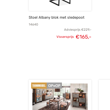
Stoel Albany blok met sledepoot
14640
Adviesprijs
€
229,-
Oorspronkelijke
Huidige
€
165,-
Vissersprijs
prijs was:
prijs is:
€229,-.
€165,-.