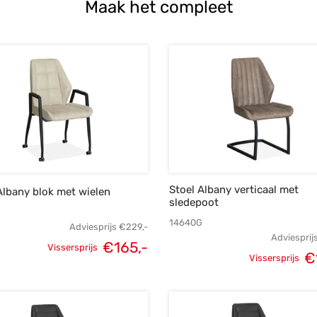
Maak het compleet
Stoel Albany verticaal met
Albany blok met wielen
sledepoot
B
14640G
Adviesprijs
€
229,-
Adviesprij
Oorspronkelijke
Huidige
€
165,-
Vissersprijs
Oorspronk
€
Vissersprijs
prijs was:
prijs is:
prij
€229,-.
€165,-.
€