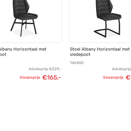
Albany Horizontaal met
Stoel Albany Horizontaal met
oot
sledepoot
C
14640D
Adviesprijs
€
229,-
Adviesprij
Oorspronkelijke
Huidige
Oorspronk
€
165,-
€
Vissersprijs
Vissersprijs
prijs was:
prijs is:
prij
€229,-.
€165,-.
€