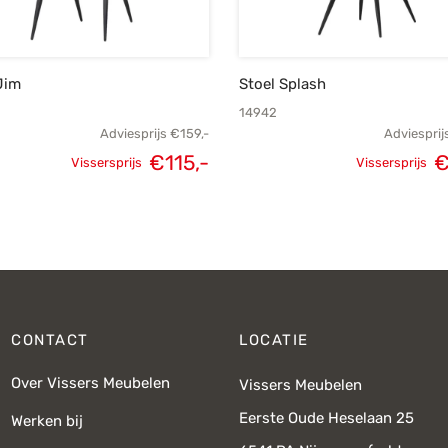
Jim
Stoel Splash
14942
Adviesprijs
€
159,-
Adviesprij
Oorspronkelijke
Huidige
Oorspronk
€
115,-
Vissersprijs
Vissersprijs
prijs was:
prijs is:
pri
€159,-.
€115,-.
€
CONTACT
LOCATIE
Over Vissers Meubelen
Vissers Meubelen
Eerste Oude Heselaan 25
Werken bij