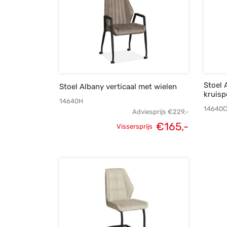
Stoel 
Stoel Albany verticaal met wielen
kruisp
14640H
14640
Adviesprijs
€
229,-
Oorspronkelijke
Huidige
€
165,-
Vissersprijs
prijs was:
prijs is:
€229,-.
€165,-.