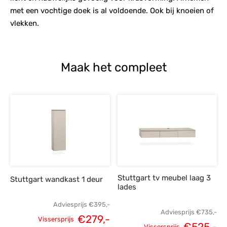
met een vochtige doek is al voldoende. Ook bij knoeien of
vlekken.
Maak het compleet
Stuttgart tv meubel laag 3
Stuttgart wandkast 1 deur
lades
Adviesprijs
€
395,-
Adviesprijs
€
735,-
€
279,-
Vissersprijs
€
525,-
Vissersprijs