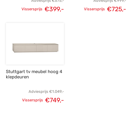
Adviesprijs
€
575,-
Adviesprijs
€
999,-
€
399,-
€
725,-
Vissersprijs
Vissersprijs
Oorspronkelijke
Huidige
Oorspronkelijke
H
prijs was:
prijs is:
prijs was:
p
€575,-.
€399,-.
€999,-.
€
Stuttgart tv meubel hoog 4
klepdeuren
Adviesprijs
€
1.049,-
€
749,-
Vissersprijs
Oorspronkelijke
Huidige
prijs was:
prijs is:
€1.049,-.
€749,-.