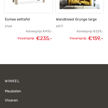
Esmee eettafel
Wandkleed Grunge large
616A
6077
Adviesprijs
€
415,-
Adviesprijs
€
229,-
€
235,-
€
159,-
Vissersprijs
Vissersprijs
Oorspronkelijke
Huidige
Oorspronkelijke
H
prijs was:
prijs is:
prijs was:
p
€415,-.
€235,-.
€229,-.
€
WINKEL
Meubelen
Vloeren