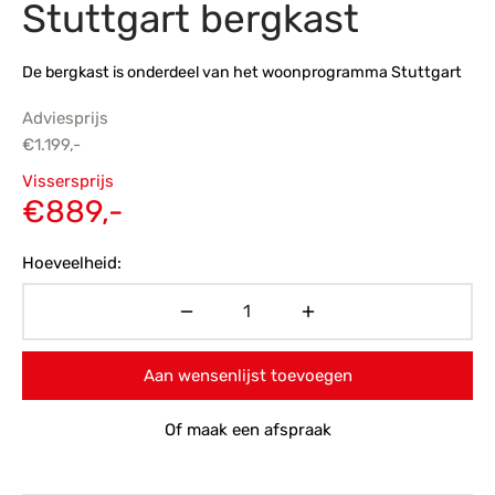
Stuttgart bergkast
s
amerbank
eubelen
table
planken
en Toonmodellen
bekleding
dex PVC
et- en montageservice
De bergkast is onderdeel van het woonprogramma Stuttgart
programma’s
nmeubelen
ichting toonmodel
ett PVC
Adviesprijs
€
1.199,-
chting
Oorspronkelijke
Vissersprijs
ratie
prijs was:
Huidige
€
889,-
€1.199,-.
prijs is:
modellen
Hoeveelheid:
€889,-.
Aan wensenlijst toevoegen
Of maak een afspraak