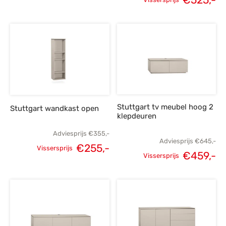
Oorspronkelijke
Huidige
Oorspronkelijke
H
prijs was:
prijs is:
prijs was:
p
€395,-.
€279,-.
€735,-.
€
Stuttgart tv meubel hoog 2
Stuttgart wandkast open
klepdeuren
Adviesprijs
€
355,-
Adviesprijs
€
645,-
€
255,-
Vissersprijs
€
459,-
Oorspronkelijke
Huidige
Vissersprijs
Oorspronkelijke
H
prijs was:
prijs is:
prijs was:
p
€355,-.
€255,-.
€645,-.
€