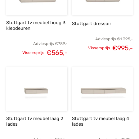
Stuttgart tv meubel hoog 3
Stuttgart dressoir
klepdeuren
Adviesprijs
€
1.395,-
Adviesprijs
€
789,-
€
995,-
Vissersprijs
€
565,-
Vissersprijs
Oorspronkelijke
H
Oorspronkelijke
Huidige
prijs was:
p
prijs was:
prijs is:
€1.395,-.
€
€789,-.
€565,-.
Stuttgart tv meubel laag 2
Stuttgart tv meubel laag 4
lades
lades