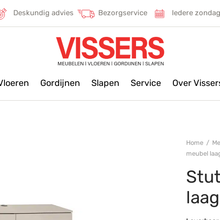
Deskundig advies
Bezorgservice
Iedere zonda
Vloeren
Gordijnen
Slapen
Service
Over Visse
Home
/
Me
meubel laag
Stut
laag