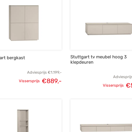
Stuttgart tv meubel hoog 3
art bergkast
klepdeuren
Adviesprijs
€
1.199,-
Adviesprij
€
889,-
Vissersprijs
€
Oorspronkelijke
Huidige
Vissersprijs
Oorspronke
prijs was:
prijs is:
prij
€1.199,-.
€889,-.
€7