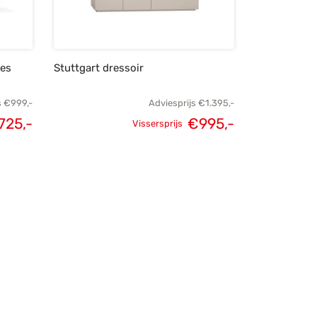
des
Stuttgart dressoir
s
€
999,-
Adviesprijs
€
1.395,-
725,-
€
995,-
Vissersprijs
elijke
Huidige
Oorspronkelijke
Huidige
s was:
prijs is:
prijs was:
prijs is:
999,-.
€725,-.
€1.395,-.
€995,-.