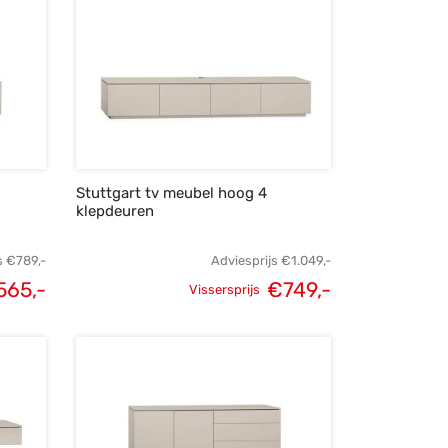
Stuttgart tv meubel hoog 4
klepdeuren
s
€
789,-
Adviesprijs
€
1.049,-
565,-
€
749,-
Vissersprijs
lijke
Huidige
Oorspronkelijke
Huidige
s was:
prijs is:
prijs was:
prijs is:
89,-.
€565,-.
€1.049,-.
€749,-.