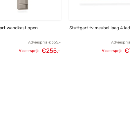
art wandkast open
Stuttgart tv meubel laag 4 la
Adviesprijs
€
355,-
Adviesprij
€
255,-
€
Vissersprijs
Vissersprijs
Oorspronkelijke
Huidige
Oorspronk
prijs was:
prijs is:
prij
€355,-.
€255,-.
€