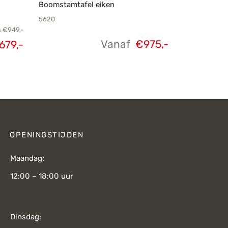
Boomstamtafel eiken
5620
s
€
949,-
Vanaf
€
975,-
679,-
elijke
Huidige
s was:
prijs is:
949,-.
€679,-.
OPENINGSTIJDEN
Maandag:
12:00 – 18:00 uur
Dinsdag: