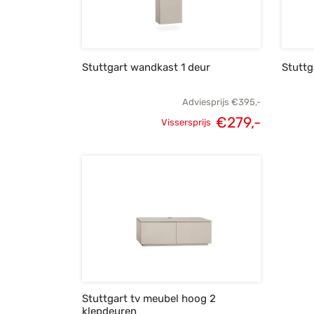
Stuttgart wandkast 1 deur
Stuttg
Adviesprijs
€
395,-
€
279,-
Vissersprijs
Oorspronkelijke
Huidige
prijs was:
prijs is:
€395,-.
€279,-.
Stuttgart tv meubel hoog 2
klepdeuren