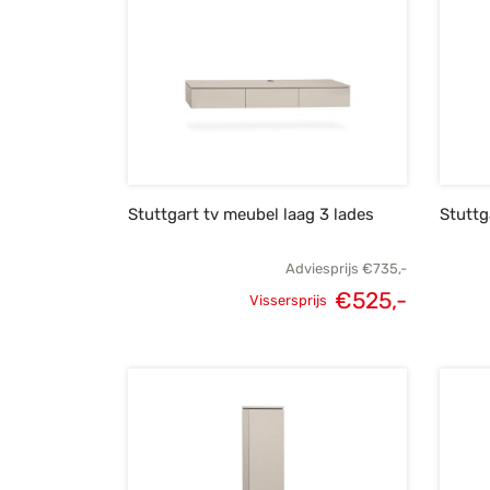
Stuttgart tv meubel laag 3 lades
Stuttg
Adviesprijs
€
735,-
€
525,-
Vissersprijs
Oorspronkelijke
Huidige
prijs was:
prijs is:
€735,-.
€525,-.