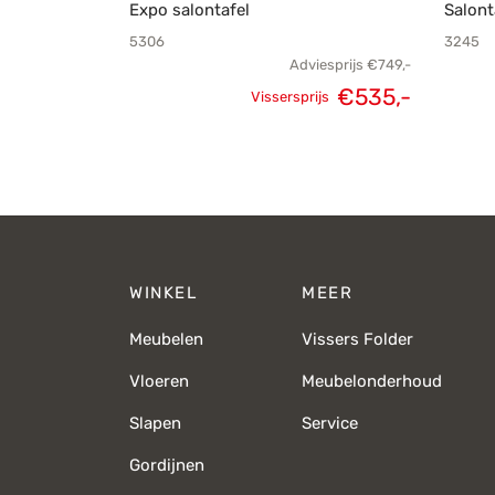
Expo salontafel
Salont
5306
3245
Adviesprijs
€
749,-
€
535,-
Vissersprijs
Oorspronkelijke
Huidige
prijs was:
prijs is:
€749,-.
€535,-.
WINKEL
MEER
Meubelen
Vissers Folder
Vloeren
Meubelonderhoud
Slapen
Service
Gordijnen