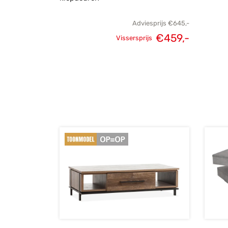
Adviesprijs
€
645,-
€
459,-
Vissersprijs
Oorspronkelijke
Huidige
prijs was:
prijs is:
€645,-.
€459,-.