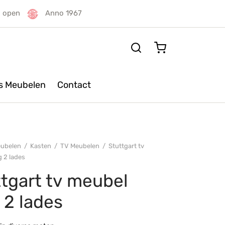
g open
Anno 1967
rs Meubelen
Contact
ubelen
/
Kasten
/
TV Meubelen
/
Stuttgart tv
 2 lades
tgart tv meubel
 2 lades