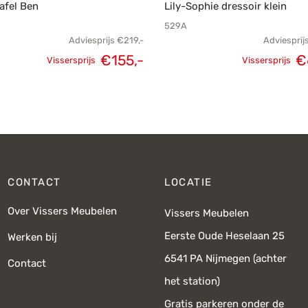
afel Ben
Lily-Sophie dressoir klein
529A
Adviesprijs
€
219,-
Adviesprij
€
155,-
€
Vissersprijs
Vissersprijs
Oorspronkelijke
Huidige
Oorspronk
prijs was:
prijs is:
prij
€219,-.
€155,-.
€
CONTACT
LOCATIE
Over Vissers Meubelen
Vissers Meubelen
Eerste Oude Heselaan 25
Werken bij
6541 PA Nijmegen (achter
Contact
het station)
Gratis parkeren onder de