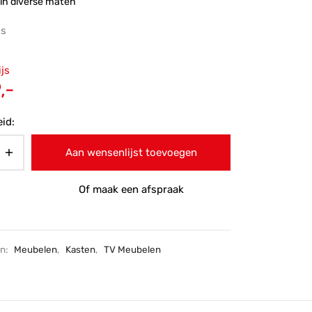
in diverse maten
js
ronkelijke
ijs
 was:
Huidige
,-
-.
prijs is:
id:
€399,-.
Aan wensenlijst toevoegen
Of maak een afspraak
ën:
Meubelen
,
Kasten
,
TV Meubelen