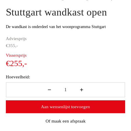
Stuttgart wandkast open
De wandkast is onderdeel van het woonprogramma Stuttgart
Adviesprijs
€
355,-
Oorspronkelijke
Vissersprijs
prijs was:
Huidige
€
255,-
€355,-.
prijs is:
Hoeveelheid:
€255,-.
Aan wensenlijst toevoegen
Of maak een afspraak