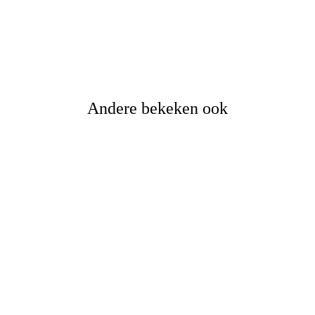
Adviesprijs
€
645,-
€
459,-
Vissersprijs
Oorspronkelijke
Huidige
prijs was:
prijs is:
€645,-.
€459,-.
Andere bekeken ook
Esmee eettafel
Woonprogramma Esmee
Adviesprijs
€
415,-