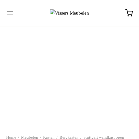
Home
/
Meubelen
/
Kasten
/
Bergkasten
/
Stuttgart wandkast open