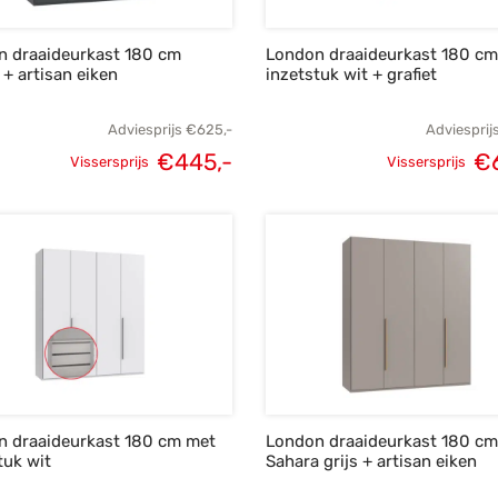
n draaideurkast 180 cm
London draaideurkast 180 c
t + artisan eiken
inzetstuk wit + grafiet
Adviesprijs
€
625,-
Adviesprij
€
445,-
€
Vissersprijs
Vissersprijs
Oorspronkelijke
Huidige
Oorspronke
prijs was:
prijs is:
prij
€625,-.
€445,-.
€8
n draaideurkast 180 cm met
London draaideurkast 180 cm
tuk wit
Sahara grijs + artisan eiken