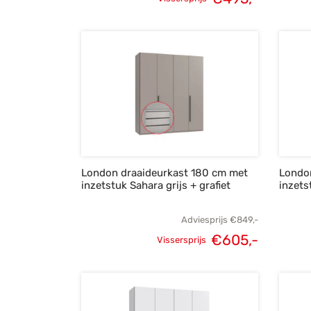
Oorspronkelijke
Huidige
prijs was:
prijs is:
€695,-.
€495,-.
London draaideurkast 180 cm met
Londo
inzetstuk Sahara grijs + grafiet
inzets
Adviesprijs
€
849,-
€
605,-
Vissersprijs
Oorspronkelijke
Huidige
prijs was:
prijs is:
€849,-.
€605,-.