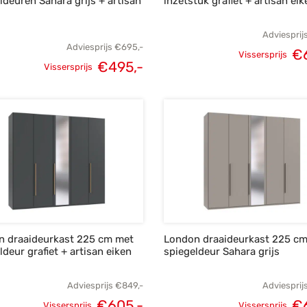
ldeuren Sahara grijs + artisan
inzetstuk grafiet + artisan eik
Adviesprij
Adviesprijs
€
695,-
€
Vissersprijs
€
495,-
Oorspronke
Vissersprijs
Oorspronkelijke
Huidige
prij
prijs was:
prijs is:
€8
€695,-.
€495,-.
n draaideurkast 225 cm met
London draaideurkast 225 c
ldeur grafiet + artisan eiken
spiegeldeur Sahara grijs
Adviesprijs
€
849,-
Adviesprij
€
605,-
€
Vissersprijs
Vissersprijs