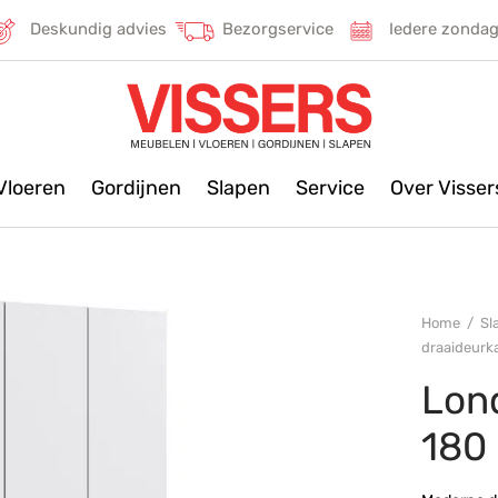
Deskundig advies
Bezorgservice
Iedere zonda
Vloeren
Gordijnen
Slapen
Service
Over Visse
Home
/
Sl
draaideurka
Lon
180 