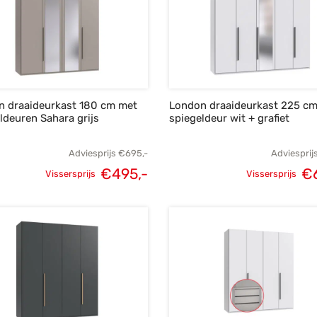
n draaideurkast 180 cm met
London draaideurkast 225 c
ldeuren Sahara grijs
spiegeldeur wit + grafiet
Adviesprijs
€
695,-
Adviesprij
€
495,-
€
Vissersprijs
Vissersprijs
Oorspronkelijke
Huidige
Oorspronke
prijs was:
prijs is:
prij
€695,-.
€495,-.
€8