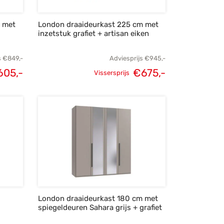
m met
London draaideurkast 225 cm met
inzetstuk grafiet + artisan eiken
s
€
849,-
Adviesprijs
€
945,-
605,-
€
675,-
Vissersprijs
lijke
Huidige
Oorspronkelijke
Huidige
s was:
prijs is:
prijs was:
prijs is:
49,-.
€605,-.
€945,-.
€675,-.
London draaideurkast 180 cm met
spiegeldeuren Sahara grijs + grafiet