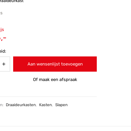
raaideurkast
js
ronkelijke
ijs
 was:
Huidige
,-
-.
prijs is:
id:
€445,-.
Aan wensenlijst toevoegen
Of maak een afspraak
ën:
Draaideurkasten
,
Kasten
,
Slapen