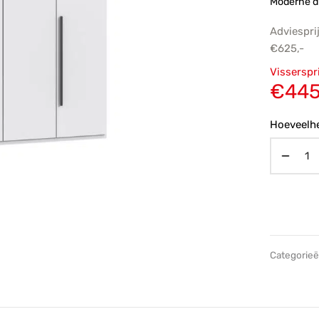
Moderne d
Adviespri
€
625,-
Oorsp
Visserspr
prijs
€
445
€625,
Hoeveelhe
Categorie