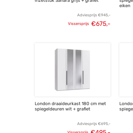
inzetstuk Sahara grijs + grafiet
spiege
eiken
Adviesprijs
€
945,-
€
675,-
Vissersprijs
Oorspronkelijke
Huidige
prijs was:
prijs is:
€945,-.
€675,-.
London draaideurkast 180 cm met
Londo
spiegeldeuren wit + grafiet
spiege
Adviesprijs
€
695,-
€
495,-
Vissersprijs