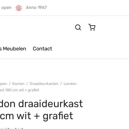
g open
Anno 1967
rs Meubelen
Contact
apen
/
Kasten
/
Draaideurkasten
/
London
st 180 cm wit + grafiet
don draaideurkast
cm wit + grafiet