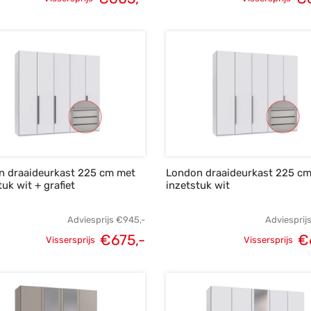
Oorspronkelijke
Huidige
Oorspronke
prijs was:
prijs is:
prij
€849,-.
€605,-.
€8
n draaideurkast 225 cm met
London draaideurkast 225 c
tuk wit + grafiet
inzetstuk wit
Adviesprijs
€
945,-
Adviesprij
€
675,-
€
Vissersprijs
Vissersprijs
Oorspronkelijke
Huidige
Oorspronk
prijs was:
prijs is:
prij
€945,-.
€675,-.
€