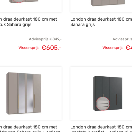
n draaideurkast 180 cm met
London draaideurkast 180 cm
tuk Sahara grijs
Sahara grijs
Adviesprijs
€
849,-
Adviesprij
€
605,-
€
Vissersprijs
Vissersprijs
Oorspronkelijke
Huidige
Oorspronke
prijs was:
prijs is:
prij
€849,-.
€605,-.
€6
n draaideurkast 180 cm met
London draaideurkast 180 c