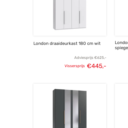
Londo
London draaideurkast 180 cm wit
spiege
Adviesprijs
€
625,-
€
445,-
Vissersprijs
Oorspronkelijke
Huidige
prijs was:
prijs is:
€625,-.
€445,-.