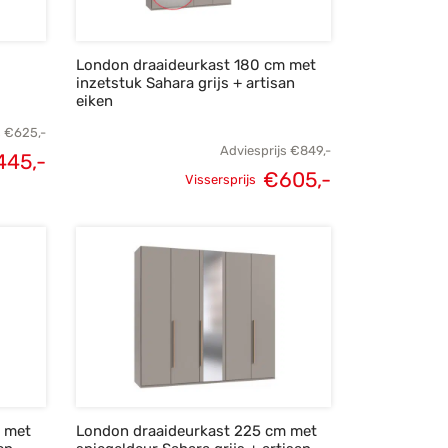
London draaideurkast 180 cm met
inzetstuk Sahara grijs + artisan
eiken
s
€
625,-
Adviesprijs
€
849,-
445,-
€
605,-
lijke
Huidige
Vissersprijs
Oorspronkelijke
Huidige
s was:
prijs is:
prijs was:
prijs is:
25,-.
€445,-.
€849,-.
€605,-.
m met
London draaideurkast 225 cm met