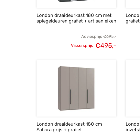
London draaideurkast 180 cm met
Londo
spiegeldeuren grafiet + artisan eiken
grafie
Adviesprijs
€
695,-
€
495,-
Vissersprijs
Oorspronkelijke
Huidige
prijs was:
prijs is:
€695,-.
€495,-.
London draaideurkast 180 cm
Londo
Sahara grijs + grafiet
inzets