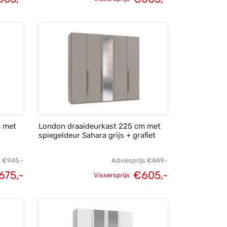
lijke
Huidige
Oorspronkelijke
Huidige
s was:
prijs is:
prijs was:
prijs is:
49,-.
€605,-.
€849,-.
€605,-.
m met
London draaideurkast 225 cm met
spiegeldeur Sahara grijs + grafiet
s
€
945,-
Adviesprijs
€
849,-
675,-
€
605,-
Vissersprijs
elijke
Huidige
Oorspronkelijke
Huidige
s was:
prijs is:
prijs was:
prijs is:
945,-.
€675,-.
€849,-.
€605,-.