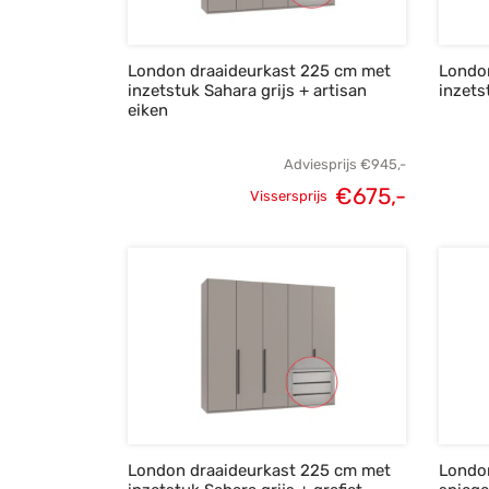
London draaideurkast 225 cm met
Londo
inzetstuk Sahara grijs + artisan
inzets
eiken
Adviesprijs
€
945,-
€
675,-
Vissersprijs
Oorspronkelijke
Huidige
prijs was:
prijs is:
€945,-.
€675,-.
London draaideurkast 225 cm met
Londo