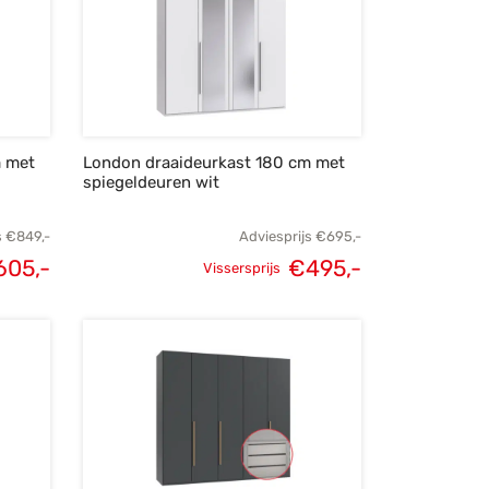
m met
London draaideurkast 180 cm met
spiegeldeuren wit
s
€
849,-
Adviesprijs
€
695,-
605,-
€
495,-
Vissersprijs
lijke
Huidige
Oorspronkelijke
Huidige
s was:
prijs is:
prijs was:
prijs is:
49,-.
€605,-.
€695,-.
€495,-.