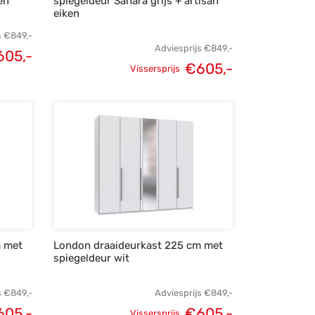
en
spiegeldeur Sahara grijs + artisan
eiken
s
€
849,-
Adviesprijs
€
849,-
605,-
€
605,-
lijke
Huidige
Vissersprijs
Oorspronkelijke
Huidige
s was:
prijs is:
prijs was:
prijs is:
49,-.
€605,-.
€849,-.
€605,-.
m met
London draaideurkast 225 cm met
spiegeldeur wit
s
€
849,-
Adviesprijs
€
849,-
605,-
€
605,-
Vissersprijs