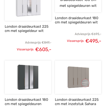
London draaideurkast 180
cm met spiegeldeuren wit
London draaideurkast 225
cm met spiegeldeur wit
Adviesprijs
€
695,-
€
495,-
Vissersprijs
Adviesprijs
€
849,-
Oorspronkelijke
H
€
605,-
Vissersprijs
prijs was:
p
Oorspronkelijke
Huidige
€695,-.
€
prijs was:
prijs is:
€849,-.
€605,-.
London draaideurkast 180
London draaideurkast 225
cm met spiegeldeuren
cm met inzetstuk Sahara