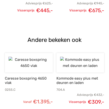
Adviesprijs
€
625,-
Adviesprijs
€
945,-
€
445,-
€
675,-
Vissersprijs
Vissersprijs
Oorspronkelijke
Huidige
Oorspronkelijke
H
prijs was:
prijs is:
prijs was:
p
€625,-.
€445,-.
€945,-.
€
Andere bekeken ook
Caresse boxspring 4650
Kommode easy plus met
vlak
deuren en laden
0255.C
704.A
Adviesprijs
€
432,-
€
1.395,-
€
309,-
Vanaf
Vissersprijs
Oorspronkelijke
H