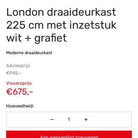
London draaideurkast
s
amerbank
eubelen
table
planken
en Toonmodellen
bekleding
dex PVC
et- en montageservice
225 cm met inzetstuk
programma’s
nmeubelen
ichting toonmodel
ett PVC
wit + grafiet
chting
Moderne draaideurkast
ratie
Adviesprijs
modellen
€
945,-
Oorspronkelijke
Vissersprijs
prijs was:
Huidige
€
675,-
€945,-.
prijs is:
Hoeveelheid:
€675,-.
Aan wensenlijst toevoegen