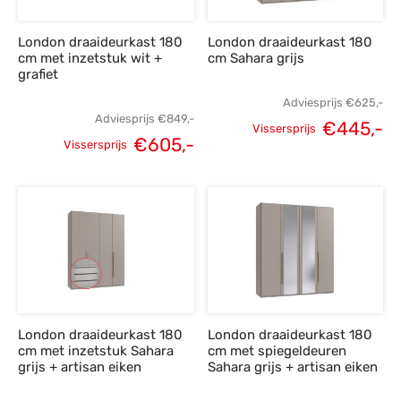
London draaideurkast 180
London draaideurkast 180
cm met inzetstuk wit +
cm Sahara grijs
grafiet
Adviesprijs
€
625,-
Adviesprijs
€
849,-
€
445,-
Vissersprijs
€
605,-
Oorspronkelijke
H
Vissersprijs
Oorspronkelijke
Huidige
prijs was:
p
prijs was:
prijs is:
€625,-.
€
€849,-.
€605,-.
London draaideurkast 180
London draaideurkast 180
cm met inzetstuk Sahara
cm met spiegeldeuren
grijs + artisan eiken
Sahara grijs + artisan eiken