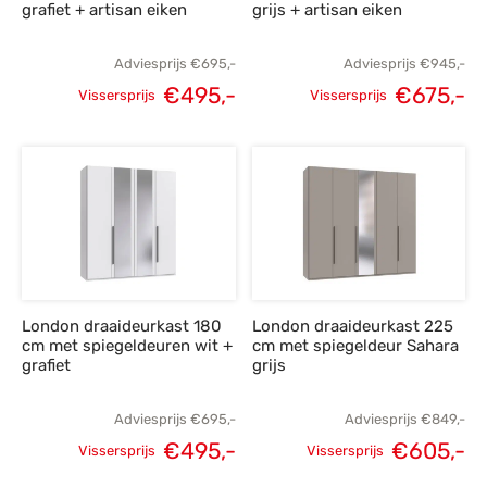
grafiet + artisan eiken
grijs + artisan eiken
Adviesprijs
€
695,-
Adviesprijs
€
945,-
€
495,-
€
675,-
Vissersprijs
Vissersprijs
Oorspronkelijke
Huidige
Oorspronkelijke
H
prijs was:
prijs is:
prijs was:
p
€695,-.
€495,-.
€945,-.
€
London draaideurkast 180
London draaideurkast 225
cm met spiegeldeuren wit +
cm met spiegeldeur Sahara
grafiet
grijs
Adviesprijs
€
695,-
Adviesprijs
€
849,-
€
495,-
€
605,-
Vissersprijs
Vissersprijs
Oorspronkelijke
Huidige
Oorspronkelijke
H