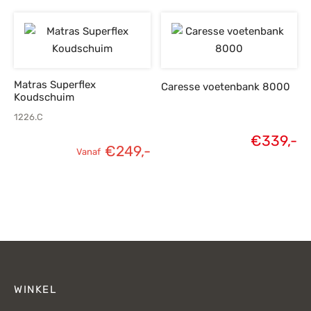
prijs was:
p
€432,-.
€
Matras Superflex
Caresse voetenbank 8000
Koudschuim
1226.C
€
339,-
€
249,-
Vanaf
WINKEL