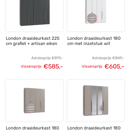
€849,-.
€605,-.
€849,-.
€
London draaideurkast 225
London draaideurkast 180
cm grafiet + artisan eiken
cm met inzetstuk wit
Adviesprijs
€
819,-
Adviesprijs
€
849,-
€
585,-
€
605,-
Vissersprijs
Vissersprijs
Oorspronkelijke
Huidige
Oorspronkelijke
H
prijs was:
prijs is:
prijs was:
p
€819,-.
€585,-.
€849,-.
€
London draaideurkast 180
London draaideurkast 180