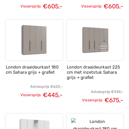
€
605,-
€
605,-
Vissersprijs
Vissersprijs
Oorspronkelijke
Huidige
Oorspronkelijke
H
prijs was:
prijs is:
prijs was:
p
€849,-.
€605,-.
€849,-.
€
London draaideurkast 180
London draaideurkast 225
cm Sahara grijs + grafiet
cm met inzetstuk Sahara
grijs + grafiet
Adviesprijs
€
625,-
Adviesprijs
€
945,-
€
445,-
Vissersprijs
€
675,-
Oorspronkelijke
Huidige
Vissersprijs
Oorspronkelijke
H
prijs was:
prijs is:
prijs was:
p
€625,-.
€445,-.
€945,-.
€