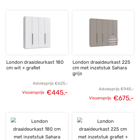
Oorspronkelijke
Huidige
Oorspronkelijke
H
prijs was:
prijs is:
prijs was:
p
€695,-.
€495,-.
€849,-.
€
London draaideurkast 180
London draaideurkast 225
cm wit + grafiet
cm met inzetstuk Sahara
grijs
Adviesprijs
€
625,-
Adviesprijs
€
945,-
€
445,-
Vissersprijs
€
675,-
Oorspronkelijke
Huidige
Vissersprijs
Oorspronkelijke
H
prijs was:
prijs is:
prijs was:
p
€625,-.
€445,-.
€945,-.
€