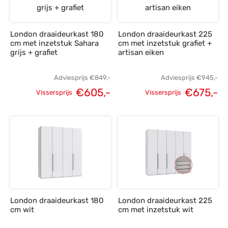
London draaideurkast 180
London draaideurkast 225
cm met inzetstuk Sahara
cm met inzetstuk grafiet +
grijs + grafiet
artisan eiken
Adviesprijs
€
849,-
Adviesprijs
€
945,-
€
605,-
€
675,-
Vissersprijs
Vissersprijs
Oorspronkelijke
Huidige
Oorspronkelijke
H
prijs was:
prijs is:
prijs was:
p
€849,-.
€605,-.
€945,-.
€
London draaideurkast 180
London draaideurkast 225
cm wit
cm met inzetstuk wit