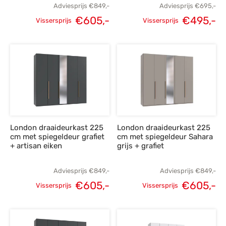
Adviesprijs
€
849,-
Adviesprijs
€
695,-
€
605,-
€
495,-
Vissersprijs
Vissersprijs
Oorspronkelijke
Huidige
Oorspronkelijke
H
prijs was:
prijs is:
prijs was:
p
€849,-.
€605,-.
€695,-.
€
London draaideurkast 225
London draaideurkast 225
cm met spiegeldeur grafiet
cm met spiegeldeur Sahara
+ artisan eiken
grijs + grafiet
Adviesprijs
€
849,-
Adviesprijs
€
849,-
€
605,-
€
605,-
Vissersprijs
Vissersprijs
Oorspronkelijke
Huidige
Oorspronkelijke
H
prijs was:
prijs is:
prijs was:
p