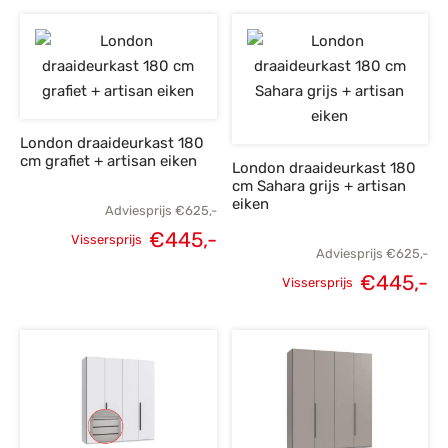
prijs was:
prijs is:
prijs was:
p
€695,-.
€495,-.
€849,-.
€
London draaideurkast 180
cm grafiet + artisan eiken
London draaideurkast 180
cm Sahara grijs + artisan
eiken
Adviesprijs
€
625,-
€
445,-
Vissersprijs
Adviesprijs
€
625,-
Oorspronkelijke
Huidige
€
445,-
Vissersprijs
prijs was:
prijs is:
Oorspronkelijke
H
€625,-.
€445,-.
prijs was:
p
€625,-.
€