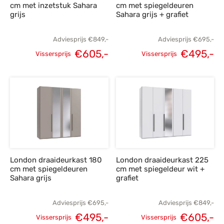
cm met inzetstuk Sahara
cm met spiegeldeuren
grijs
Sahara grijs + grafiet
Adviesprijs
€
849,-
Adviesprijs
€
695,-
€
605,-
€
495,-
Vissersprijs
Vissersprijs
Oorspronkelijke
Huidige
Oorspronkelijke
H
prijs was:
prijs is:
prijs was:
p
€849,-.
€605,-.
€695,-.
€
London draaideurkast 180
London draaideurkast 225
cm met spiegeldeuren
cm met spiegeldeur wit +
Sahara grijs
grafiet
Adviesprijs
€
695,-
Adviesprijs
€
849,-
€
495,-
€
605,-
Vissersprijs
Vissersprijs